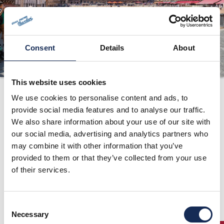
ORGANISATION
KONTAKTE
Consent
Details
About
PRESSE
NEWS
This website uses cookies
GP Nuvolari
We use cookies to personalise content and ads, to
1991/2025 – Die
provide social media features and to analyse our traffic.
Nachstellung
We also share information about your use of our site with
our social media, advertising and analytics partners who
may combine it with other information that you’ve
provided to them or that they’ve collected from your use
Nach den vier historischen Ausgaben, von 1954 bis 1957,
of their services.
wurden bis heute 35 Nachstellungen des Gran Premio
Nuvolari hinzugefügt. Die Formel: eine internationale Rallye,
die den historischen Autos vorbehalten ist. Die
Gründungspartner von Mantova Corse, Luca Bergamaschi,
Consent
Marco Marani Claudio Rossi (die drei, die 1991 zusammen mit
Necessary
Selection
Fabio Novelli den Gran Premio Nuvolari auf moderne Weise