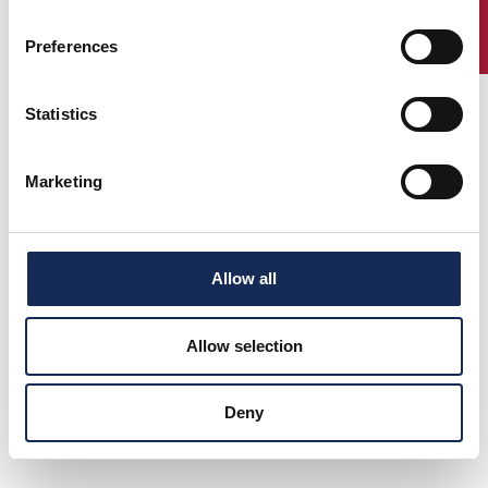
neu interpretierten) setzen seit 1991 die gleiche Mission der
ENTRY
Väter der 1000 Miglia fort. Das gleiche Ziel: Piloten neuer
Preferences
Generationen die Möglichkeit zu geben, sich an den Autos zu
messen, die die Geschichte der Vergangenheit geschrieben
haben, und dem größten, mutigsten und kühnsten ihrer
Statistics
Vorgänger Tribut zu zollen: Tazio Nuvolari.
Marketing
Allow all
Allow selection
Deny
vorherige seite:
GP Nuvolari 1954/1957 - Die vier historischen Editionen