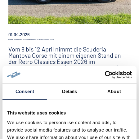
01.04.2026
Der 36. Gran Premio Nuvolari Nimmt teil an Retro Classics Essen
Vom 8 bis 12 April nimmt die Scuderia
Mantova Corse mit einem eigenen Stand an
der Retro Classics Essen 2026 im
Messezentrum Essen (Halle 3 - Stand 44.1)
teil, der weltweit wichtigsten Veranstaltung
für Sammlerfahrzeuge, die zum ersten Mal
im Ruhrgebiet stattfindet.
Consent
Details
About
This website uses cookies
We use cookies to personalise content and ads, to
provide social media features and to analyse our traffic.
We also share information about your use of our site with