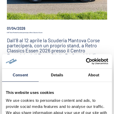
01/04/2026
Il 36° Gran Premio Nuvolari partecipa a Retro Classics Essen
Dall’8 al 12 aprile la Scuderia Mantova Corse
parteciperà, con un proprio stand, a Retro
Classics Essen 2026 presso il Centro
Esposizioni di Essen (Halle 3 - Stand 44.1),
l’evento di riferimento a livello mondiale per
le auto d’epoca, classiche e da collezione,
che approda per la prima volta nella regione
Consent
Details
About
della Ruhr.
This website uses cookies
We use cookies to personalise content and ads, to
provide social media features and to analyse our traffic.
We also share information about your use of our site with