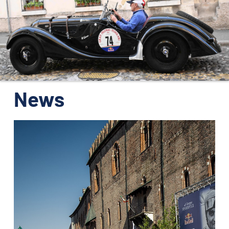
ORGANIZZAZIONE
CONTATTI
PRESS
NEWS
SAFEGUARDING
News
PHOTO&VIDEO2025