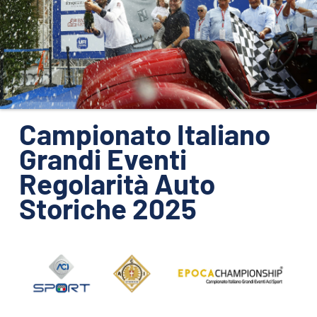
ORGANIZZAZIONE
CONTATTI
PRESS
NEWS
SAFEGUARDING
Campionato Italiano
Grandi Eventi
PHOTO&VIDEO2025
Regolarità Auto
Storiche 2025