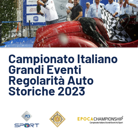
ORGANIZZAZIONE
CONTATTI
PRESS
NEWS
SAFEGUARDING
Campionato Italiano
Grandi Eventi
PHOTO&VIDEO2025
Regolarità Auto
Storiche 2023