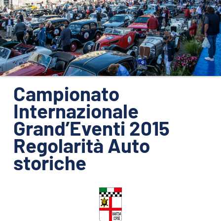
ORGANIZZAZIONE
CONTATTI
PRESS
NEWS
SAFEGUARDING
Campionato
Internazionale
PHOTO&VIDEO2025
Grand’Eventi 2015
Regolarità Auto
storiche