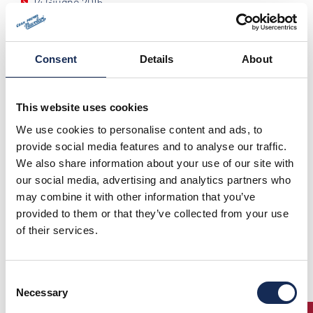
14 Giugno 2015
SUMMER MARATHON
SUPER CLASSICA
Consent
Details
About
26 Luglio 2015
COPPA D'ORO DELLE DOLOMITI
GRANDE EVENTO
This website uses cookies
20 Settembre 2015
We use cookies to personalise content and ads, to
GRAN PREMIO NUVOLARI
provide social media features and to analyse our traffic.
GRANDE EVENTO
We also share information about your use of our site with
18 Ottobre 2015
our social media, advertising and analytics partners who
TARGA FLORIO CLASSIC
may combine it with other information that you’ve
GRANDE EVENTO
provided to them or that they’ve collected from your use
of their services.
DOWNLOAD THE FINAL RANKING GRAND'EVENTI 2015
Consent
Necessary
Selection