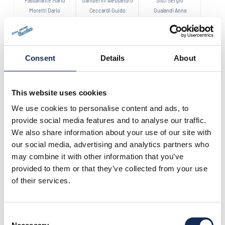
Passanante Mario
Gamberini Alessandro
Sisti Sergio
Moretti Dario
Ceccardi Guido
Gualandi Anna
Consent
Details
About
2020
This website uses cookies
We use cookies to personalise content and ads, to
provide social media features and to analyse our traffic.
We also share information about your use of our site with
our social media, advertising and analytics partners who
may combine it with other information that you’ve
Deserti Olindo
Nicht zugeordnet
Nicht zugeordnet
De Marco Maurizio
provided to them or that they’ve collected from your use
of their services.
Consent