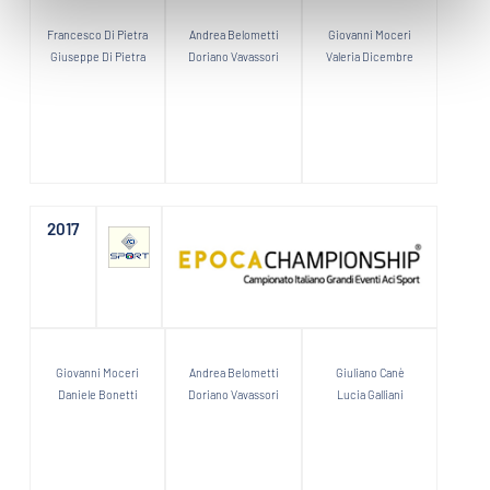
Francesco Di Pietra
Andrea Belometti
Giovanni Moceri
Giuseppe Di Pietra
Doriano Vavassori
Valeria Dicembre
2017
Giovanni Moceri
Andrea Belometti
Giuliano Canè
Daniele Bonetti
Doriano Vavassori
Lucia Galliani