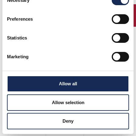
Necessary
Selection
2019
ENTRY
Preferences
Statistics
Moceri Giovanni
Margiotta Antonino
Passanante Mario
Marketing
Dicembre Valeria
La Chiana Valentina
De Alessandrini
Raffaella
Allow all
Allow selection
2018
Deny