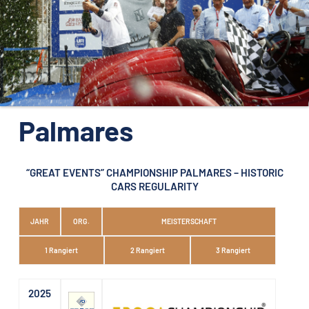
ORGANISATION
KONTAKTE
PRESSE
NEWS
Palmares
“GREAT EVENTS” CHAMPIONSHIP PALMARES – HISTORIC
CARS REGULARITY
JAHR
ORG.
MEISTERSCHAFT
1 Rangiert
2 Rangiert
3 Rangiert
2025