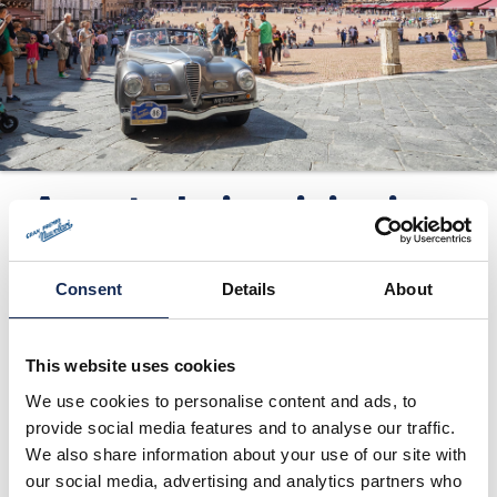
ORGANIZZAZIONE
CONTATTI
PRESS
NEWS
SAFEGUARDING
Aperte le iscrizioni
al Gran Premio
PHOTO&VIDEO2025
Nuvolari 2014 in
Consent
Details
About
programma dal 19 al
21 settembre
This website uses cookies
We use cookies to personalise content and ads, to
provide social media features and to analyse our traffic.
03/03/2014
We also share information about your use of our site with
our social media, advertising and analytics partners who