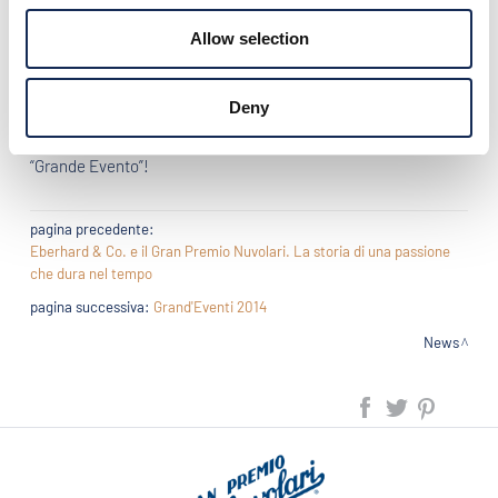
voluto ribadire la propria ventennale presenza nella principale
manifestazione celebrativa del “Grande Nivola”.
Allow selection
Trecento partecipanti provenienti da tutto il mondo
sfileranno, dunque, per 3 giorni e 1.000 km, tra le più belle
Deny
strade e le più famose piazze d’Italia.
Uno spettacolo da vivere, una festa da non perdere, un vero
“Grande Evento”!
pagina precedente:
Eberhard & Co. e il Gran Premio Nuvolari. La storia di una passione
che dura nel tempo
pagina successiva:
Grand'Eventi 2014
News