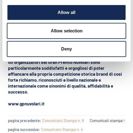
Più recente l’accordo di sponsorship tra il Gran Premio
Nuvolari e l’azienda di abbigliamento Etiqueta Negra polo &
Allow all
sportwear, che ha
rinnovato la propria presenza per i
prossimi tre anni
.
Un’intesa, questa, nata dalla condivisione di una filosofia di
Allow selection
vita e di una passione che lega il fascino dei motori
all’eleganza e che ha portato alla
realizzazione di una capsule
“Vintage Racing” ispirata ai capi anni ’30 indossati dal
Deny
pilota.
Gli organizzatori del Gran Premio Nuvolari sono
particolarmente soddisfatti e orgogliosi di poter
affiancare alla propria competizione storica brand di così
forte richiamo, riconosciuti a livello nazionale e
internazionale come sinonimi di qualità, affidabilità e
successo.
www.gpnuvolari.it
pagina precedente:
Comunicato Stampa n. 6
Comunicati stampa
pagina successiva:
Comunicato Stampa n. 4