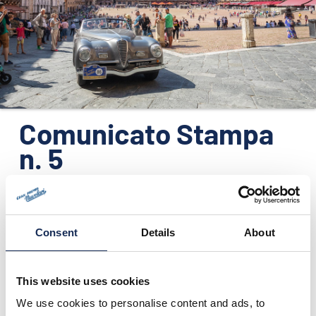
ORGANIZZAZIONE
CONTATTI
PRESS
NEWS
SAFEGUARDING
Comunicato Stampa
n. 5
PHOTO&VIDEO2025
25/05/2011
PARTNER DI GRANDE PRESTIGIO PER IL GRAN PREMIO
Consent
Details
About
NUVOLARI 2011
Si confermano le ormai storiche sponsorizzazioni dell’evento:
This website uses cookies
AUDI, EBERHARD&Co. ed ETIQUETA NEGRA di nuovo a
fianco del Gran Premio.
We use cookies to personalise content and ads, to