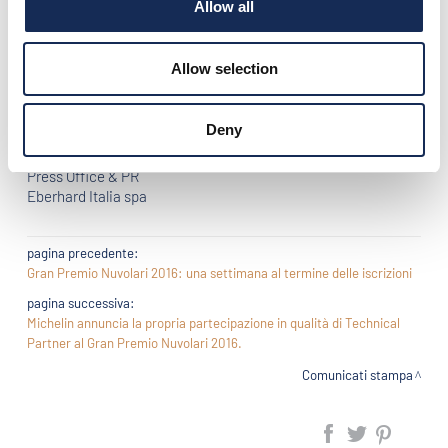
Allow all
per primo ha creduto in questo evento divenuto sempre più
importante nel panorama delle corse per auto storiche.
Numerose sono le iniziative e le novità che da sempre
Allow selection
Eberhard & Co. attiva in questa occasione, vi diamo
appuntamento da giovedì 15 a domenica 18 settembre per
scoprirle tutte!
Deny
Sara Corcella
Press Office & PR
Eberhard Italia spa
pagina precedente:
Gran Premio Nuvolari 2016: una settimana al termine delle iscrizioni
pagina successiva:
Michelin annuncia la propria partecipazione in qualità di Technical
Partner al Gran Premio Nuvolari 2016.
Comunicati stampa