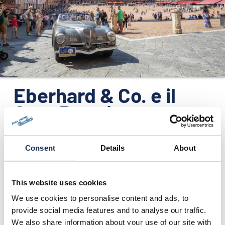
ORGANIZZAZIONE
CONTATTI
PRESS
NEWS
SAFEGUARDING
Eberhard & Co. e il
Gran Premio
PHOTO&VIDEO2025
Nuvolari: da 26 anni
uniti nel nome di
Consent
Details
About
Tazio
This website uses cookies
07/07/2016
We use cookies to personalise content and ads, to
provide social media features and to analyse our traffic.
We also share information about your use of our site with