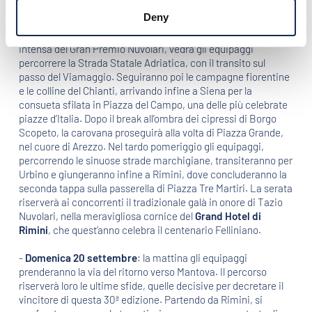
Seguirà il pernottamento a Rimini.
Deny
-
Sabato 19 settembre
: la seconda tappa, la giornata più
intensa del Gran Premio Nuvolari, vedrà gli equipaggi
percorrere la Strada Statale Adriatica, con il transito sul
passo del Viamaggio. Seguiranno poi le campagne fiorentine
e le colline del Chianti, arrivando infine a Siena per la
consueta sfilata in Piazza del Campo, una delle più celebrate
piazze d’Italia. Dopo il break all’ombra dei cipressi di Borgo
Scopeto, la carovana proseguirà alla volta di Piazza Grande,
nel cuore di Arezzo. Nel tardo pomeriggio gli equipaggi,
percorrendo le sinuose strade marchigiane, transiteranno per
Urbino e giungeranno infine a Rimini, dove concluderanno la
seconda tappa sulla passerella di Piazza Tre Martiri. La serata
riserverà ai concorrenti il tradizionale galà in onore di Tazio
Nuvolari, nella meravigliosa cornice del
Grand Hotel di
Rimini
, che quest’anno celebra il centenario Felliniano.
-
Domenica 20 settembre
: la mattina gli equipaggi
prenderanno la via del ritorno verso Mantova. Il percorso
riserverà loro le ultime sfide, quelle decisive per decretare il
vincitore di questa 30ª edizione. Partendo da Rimini, si