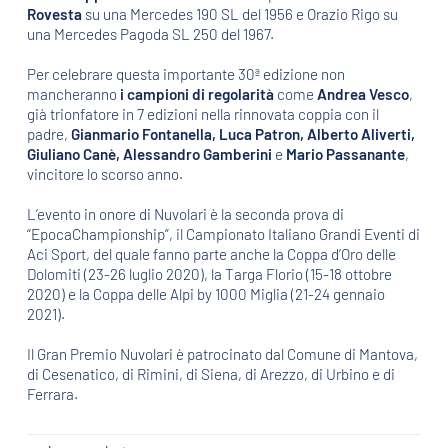
Rovesta
su una Mercedes 190 SL del 1956 e Orazio Rigo su
una Mercedes Pagoda SL 250 del 1967.
Per celebrare questa importante 30ª edizione non
mancheranno
i campioni di regolarità
come
Andrea Vesco
,
già trionfatore in 7 edizioni nella rinnovata coppia con il
padre,
Gianmario Fontanella, Luca Patron, Alberto Aliverti,
Giuliano Canè, Alessandro Gamberini
e
Mario Passanante
,
vincitore lo scorso anno.
L’evento in onore di Nuvolari è la seconda prova di
“EpocaChampionship”, il Campionato Italiano Grandi Eventi di
Aci Sport, del quale fanno parte anche la Coppa d’Oro delle
Dolomiti (23-26 luglio 2020), la Targa Florio (15-18 ottobre
2020) e la Coppa delle Alpi by 1000 Miglia (21-24 gennaio
2021).
Il Gran Premio Nuvolari è patrocinato dal Comune di Mantova,
di Cesenatico, di Rimini, di Siena, di Arezzo, di Urbino e di
Ferrara.