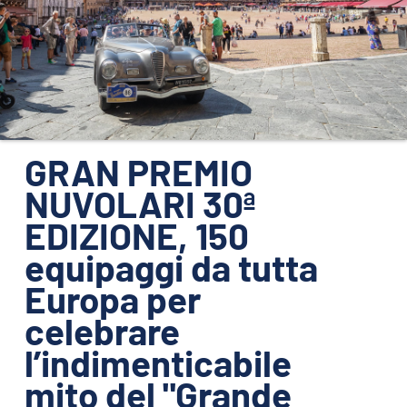
ORGANIZZAZIONE
CONTATTI
PRESS
NEWS
SAFEGUARDING
GRAN PREMIO
NUVOLARI 30ª
PHOTO&VIDEO2025
EDIZIONE, 150
equipaggi da tutta
Europa per
celebrare
l’indimenticabile
mito del "Grande