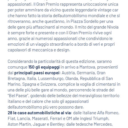
appassionati. Il Gran Premio rappresenta un’occasione unica
per poter ammirare da vicino queste leggendarie vintage car
che hanno fatto la storia dell’automobilismo mondiale e che si
ritroveranno, anche quest’anno, in Piazza Sordello per una
delle gare più affascinanti al mondo. Il mito del grande Nivola
è sempre forte e presente e con il Gran Premio rivive ogni
anno, grazie ai numerosi appassionati che condividono le
emozioni di un viaggio straordinario a bordo di veri e propri
capolavori di meccanica e design.
Considerando la particolarità di questa edizione, saranno
comunque
150 gli equipaggi
in arrivo a Mantova, provenienti
dai
principali paesi europei
: Austria, Germania, Gran
Bretagna, Italia, Lussemburgo, Olanda, Repubblica di San
Marino, Spagna e Svizzera, complice la voglia di cimentarsi in
una delle più belle gare al mondo, percorrendo le strade del
“Bel Paese”, godendo delle bellezze del meraviglioso territorio
italiano e del calore che solo gli appassionati
dell’automobilismo più vero possono dare.
28 le case automobilistiche al via
: dalle italiane Alfa Romeo,
Fiat, Lancia, Maserati, Ferrari e OM alle inglesi Triumph,
Aston Martin, Jaguar e Bentley; dalle tedesche Mercedes,