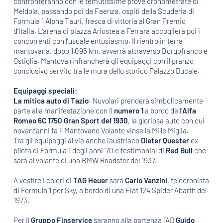
confronteranno con le temutissime prove cronometrate di
Meldola, passando poi da Faenza, ospiti della Scuderia di
Formula 1 Alpha Tauri, fresca di vittoria al Gran Premio
d’Italia. L’arena di piazza Ariostea a Ferrara accoglierà poi i
concorrenti con l’usuale entusiasmo. Il rientro in terra
mantovana, dopo 1.095 km, avverrà attraverso Borgofranco e
Ostiglia. Mantova rinfrancherà gli equipaggi con il pranzo
conclusivo servito tra le mura dello storico Palazzo Ducale.
Equipaggi speciali:
La mitica auto di Tazio
: Nuvolari prenderà simbolicamente
parte alla manifestazione con il
numero 1
a bordo dell’
Alfa
Romeo 6C 1750 Gran Sport del 1930
, la gloriosa auto con cui
novant’anni fa il Mantovano Volante vinse la Mille Miglia.
Tra gli equipaggi al via anche l’austriaco
Dieter Quester
ex
pilota di Formula 1 degli anni ’70 e testimonial di
Red Bull
che
sarà al volante di una BMW Roadster del 1937.
A vestire i colori di
TAG Heuer
sarà
Carlo Vanzini
, telecronista
di Formula 1 per Sky, a bordo di una Fiat 124 Spider Abarth del
1973.
Per il
Gruppo Finservice
saranno alla partenza l’AD
Guido