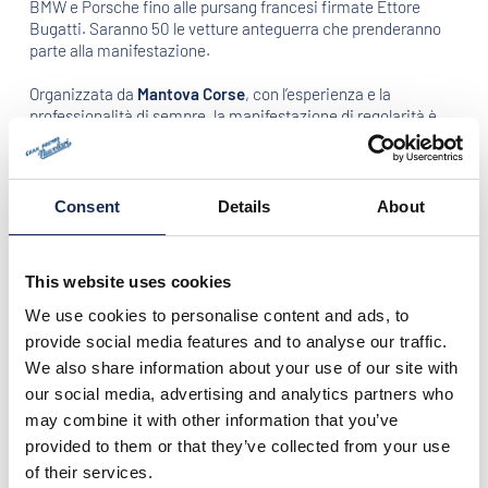
BMW e Porsche fino alle pursang francesi firmate Ettore
Bugatti. Saranno 50 le vetture anteguerra che prenderanno
parte alla manifestazione.
Organizzata da
Mantova Corse
, con l’esperienza e la
professionalità di sempre, la manifestazione di regolarità è
riservata ad automobili d’interesse storico costruite fino al
1976, secondo le normative
F.I.A., F.I.V.A. e ACI Sport
.
Come da tradizione, il Gran Premio Nuvolari è affiancato da
Consent
Details
About
prestigiosi sponsor:
Red Bull
, “Special Partner”, l’energy drink
per eccellenza;
TAG Heuer
, “Official Timekeeper Partner”, dal
1860 eccellenza dell’industria orologiera svizzera;
Gruppo
This website uses cookies
Finservice
, “Technical Partner” e leader della finanza
agevolata;
Auto Center Jaguar
, “Automotive Partner”.
We use cookies to personalise content and ads, to
provide social media features and to analyse our traffic.
Grande novità di quest’anno sarà il progetto “
GP Nuvolari
We also share information about your use of our site with
Green
” grazie al quale Mantova Corse adotterà un approccio
our social media, advertising and analytics partners who
consapevole in campo di tutela e sostenibilità ambientale,
may combine it with other information that you’ve
impegnandosi concretamente nella piantumazione di alberi
ad alto fusto in aree selezionate della città di Mantova, al fine
provided to them or that they’ve collected from your use
di compensare ed azzerare le emissioni totali di CO2 prodotte
of their services.
dalla circolazione delle auto storiche partecipanti.