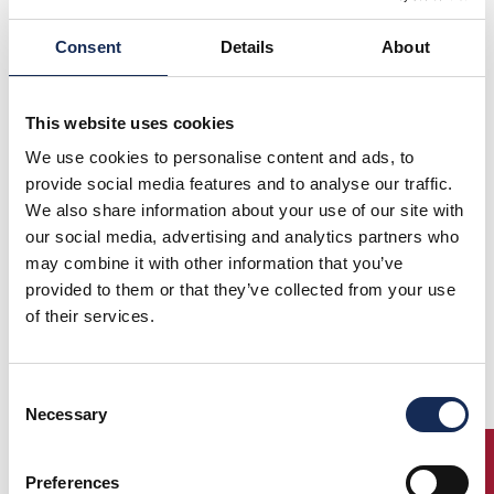
dell’unica, vera manifestazione intitolata al “Mantovano
Volante” quale
prima competizione di regolarità al mondo
Consent
Details
About
per difficoltà, contenuto tecnico e numero di prove
cronometrate.
Promosso in collaborazione con il Museo Tazio Nuvolari e
This website uses cookies
l’Automobile Club di Mantova,
Il Gran Premio Nuvolari è da 22
We use cookies to personalise content and ads, to
anni organizzato dallo stesso staff di Mantova Corse
,
indice di una passione condivisa e dell’inesauribile volontà di
provide social media features and to analyse our traffic.
mantenere invariato nel tempo il prestigio di questo
We also share information about your use of our site with
appuntamento annuale:
our social media, advertising and analytics partners who
”il Nuvolari”, atteso e celebrato da piloti, stampa e pubblico.
may combine it with other information that you’ve
provided to them or that they’ve collected from your use
Il
Gran Premio Nuvolari si svolgerà dal 21 al 23 settembre
2012 e vedrà sfilare 300 auto storiche, provenienti dai
of their services.
cinque continenti, sulle strade del Centro-Nord Italia
.
Partenza, come da tradizione, da Piazza Sordello, cuore della
Mantova rinascimentale, e percorso di 1.000 km, tra tracciati
Consent
e centri storici di prestigiose città d’arte, quali Modena,
Necessary
Selection
Bologna, San Marino, Rimini, Arezzo, Siena, Ravenna e
Ferrara.
ENTRY
Preferences
Pienamente confermata dunque, la formula del Gran Premio