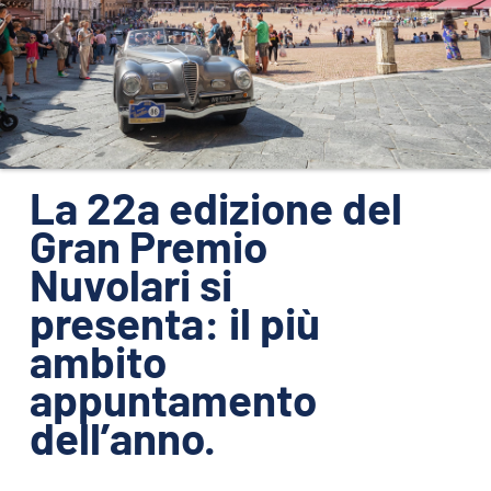
ORGANIZZAZIONE
CONTATTI
PRESS
NEWS
SAFEGUARDING
La 22a edizione del
Gran Premio
PHOTO&VIDEO2025
Nuvolari si
presenta: il più
ambito
appuntamento
dell’anno.