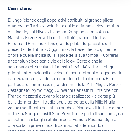
Cenni storici
È lungo l’elenco degli appellativi attribuiti al grande pilota
mantovano Tazio Nuvolari: c’è chi lo chiamava Moschettiere
del rischio, chi Nivola. E ancora Campionissimo, Asso,
Maestro. Enzo Ferrari lo definì «il più grande di tutti»,
Ferdinand Porsche «il più grande pilota del passato, del
presente, del futuro». Oggi, forse, la frase che più gli rende
onore è quella incisa sulla lapide della sua tomba: «Correrai
ancor più veloce per le vie del cielo». Certo è che la
scomparsa di Nuvolari (l’11 agosto 1953), 141 vittorie, cinque
primati internazionali di velocità, per trent’anni di leggendaria
carriera, destò grande turbamento in tutto il mondo. E in
particolare commosse i grandi nomi della Mille Miglia: Renzo
Castagneto, Aymo Maggi, Giovanni Canestrini. I tre che con
Franco Mazzotti avevano ideato e realizzato «la corsa più
bella del mondo». Il tradizionale percorso della Mille Miglia
venne modificato ed esteso anche a Mantova, il tutto in onore
di Tazio. Nacque così il Gran Premio che porta il suo nome, da
disputarsi sui lunghi rettilinei della Pianura Padana. Oggi è
una sorta di prova unica di campionato del mondo di