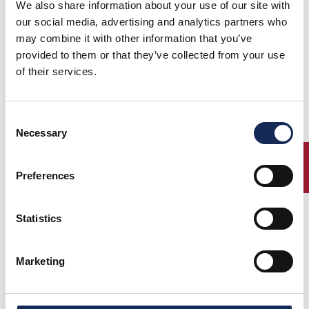
We also share information about your use of our site with
our social media, advertising and analytics partners who
may combine it with other information that you’ve
provided to them or that they’ve collected from your use
of their services.
Consent
Rally de las Bodegas 2016 - 1 Class.: Erejomovich - Llanos su AC Bristol Sport 16/80
Necessary
Selection
Grande successo di partecipanti al 14° Rally de las Bodegas
che ha visto vincere per il secondo anno consecutivo
ENTRY
l’equipaggio composto da Daniel Erejomovich e Gustavo
Preferences
Llanos a bordo dell’AC Bristol Sport 16/80 dell’anno 1938.
Al secondo posto, Juan Tonconogy e Barbara Ruffini su
Statistics
Austin Healey 100/4 del 1956.
Il podio è stato completato da David e Alberto Beraja con la
Marketing
Jaguar XK 120 del 1954.
Soddisfazione degli organizzatori, per l’andamento della gara,