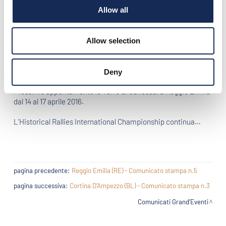
ormai considerata un classico in Argentina. Moltissimi i
Allow all
riconoscimenti di merito da parte dei partecipanti, della
stampa e del pubblico.
Allow selection
La Classifica di “Grand’Eventi 2016” vede sempre in testa Nino
Margiotta, seguito da Franco Spagnoli, Gianmaria Aghem ed
oggi, dai due argentini nuovi entrati Daniel Erejomovich e
Juan Tonconogy.
Deny
Prossimo appuntamento le Terre di Canossa, a Reggio Emilia
dal 14 al 17 aprile 2016.
L’Historical Rallies International Championship continua…
pagina precedente:
Reggio Emilia (RE) - Comunicato stampa n.5
pagina successiva:
Cortina D'Ampezzo (BL) - Comunicato stampa n.3
Comunicati Grand'Eventi