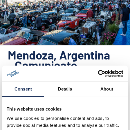
ORGANIZZAZIONE
CONTATTI
PRESS
NEWS
SAFEGUARDING
Mendoza, Argentina
- Comunicato
PHOTO&VIDEO2025
stampa n. 4
Consent
Details
About
21/03/2016
This website uses cookies
We use cookies to personalise content and ads, to
provide social media features and to analyse our traffic.