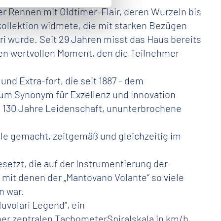
er Rennen mit Oldtimer-Flair, deren Wurzeln bis
rkollektion widmete, die mit starken Bezügen
i wurde. Seit 29 Jahren misst das Haus bereits
den wertvollen Moment, den die Teilnehmer
d Extra-fort, die seit 1887 - dem
um Synonym für Exzellenz und Innovation
ls 130 Jahre Leidenschaft, ununterbrochene
elle gemacht, zeitgemäß und gleichzeitig im
setzt, die auf der Instrumentierung der
it denen der „Mantovano Volante“ so viele
en war.
Nuvolari Legend“, ein
ner zentralen TachometerSpiralskala in km/h,