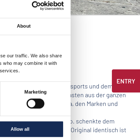
About
olari
se our traffic. We also share
ers who may combine it with
 services.
ENTRY
ahrer in der Welt des Motorsports und dem
Marketing
 300 Oldtimer und Enthusiasten aus der ganzen
Veneto, der Emilia-Romagna, den Marken und
funden wurde. Eberhard & Co. schenkte dem
kfunktion, die mit dem Original identisch ist
Allow all