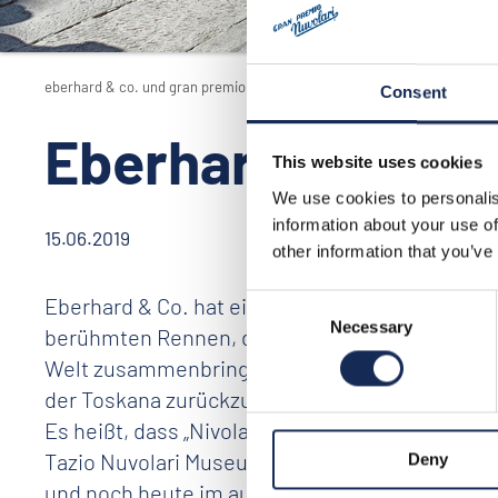
eberhard & co. und gran premio nuvolari
Consent
Eberhard & Co. u
This website uses cookies
We use cookies to personalis
information about your use of
15.06.2019
other information that you’ve
Eberhard & Co. hat eine 30jährige Beziehung zu
Consent
Necessary
Selection
berühmten Rennen, das nach ihm benannt ist, d
Welt zusammenbringt, die bereit sind, eine 1
der Toskana zurückzulegen.
Es heißt, dass „Nivola“ eine Uhr des Schweize
Tazio Nuvolari Museum in Mantua eine mechanis
Deny
und noch heute im authentischen Gehäuse auf