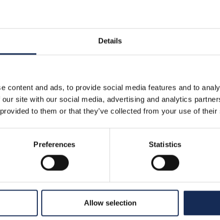
Details
nd Gran Premio Nuv
e content and ads, to provide social media features and to analy
 our site with our social media, advertising and analytics partn
 provided to them or that they’ve collected from your use of their
 Tazio Nuvolari, einem der weltweit großartigsten F
Preferences
Statistics
em Gran Premio Nuvolari, das jedes Jahr in Mantua
000 km lange Strecke zwischen der Lombardei, dem 
r Hauses besaß, von der nur das Originalgehäuse ge
che Taschenuhr aus den 1930er Jahren mit einer Wec
Allow selection
bewahrt wird.