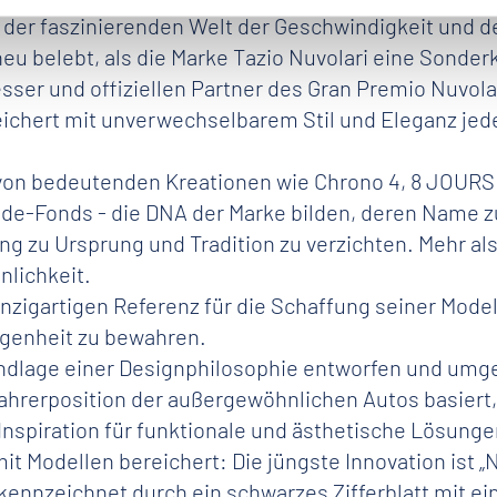
 der faszinierenden Welt der Geschwindigkeit und d
neu belebt, als die Marke Tazio Nuvolari eine Sonde
ser und offiziellen Partner des Gran Premio Nuvolar
reichert mit unverwechselbarem Stil und Eleganz je
von bedeutenden Kreationen wie Chrono 4, 8 JOURS un
e-Fonds - die DNA der Marke bilden, deren Name z
ung zu Ursprung und Tradition zu verzichten. Mehr a
nlichkeit.
einzigartigen Referenz für die Schaffung seiner Mod
ngenheit zu bewahren.
undlage einer Designphilosophie entworfen und umge
rerposition der außergewöhnlichen Autos basiert, m
 Inspiration für funktionale und ästhetische Lösung
mit Modellen bereichert: Die jüngste Innovation ist „
kennzeichnet durch ein schwarzes Zifferblatt mit ei