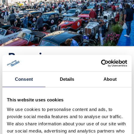
ORGANIZZAZIONE
CONTATTI
PRESS
NEWS
SAFEGUARDING
Brescia -
Comunicato stampa
PHOTO&VIDEO2025
n.8
Consent
Details
About
23/05/2016
This website uses cookies
We use cookies to personalise content and ads, to
provide social media features and to analyse our traffic.
We also share information about your use of our site with
our social media, advertising and analytics partners who