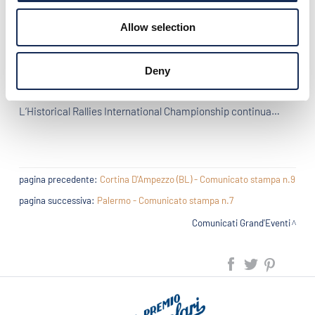
testa alla classifica dei “Grand’Eventi 2016”, con Daniel
Erejomovich al secondo posto, seguito da Luca Patron,
Allow selection
Gianmaria Aghem e Juan Tonconogy.
Prossimo appuntamento a Cortina d’Ampezzo per la Coppa
Deny
d’Oro delle Dolomiti, dal 21 al 24 luglio 2016.
L’Historical Rallies International Championship continua…
pagina precedente:
Cortina D'Ampezzo (BL) - Comunicato stampa n.9
pagina successiva:
Palermo - Comunicato stampa n.7
Comunicati Grand'Eventi