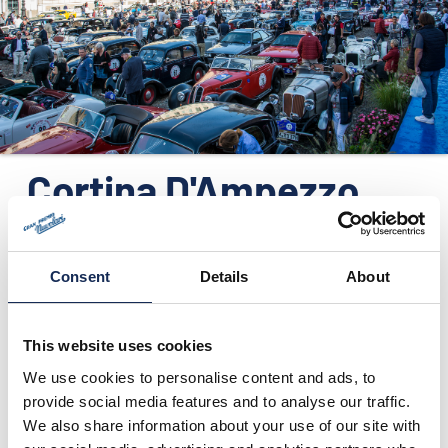
ORGANIZZAZIONE
CONTATTI
PRESS
NEWS
SAFEGUARDING
Cortina D'Ampezzo
(BL) - Comunicato
PHOTO&VIDEO2025
stampa n.9
Consent
Details
About
01/08/2016
This website uses cookies
We use cookies to personalise content and ads, to
provide social media features and to analyse our traffic.
We also share information about your use of our site with