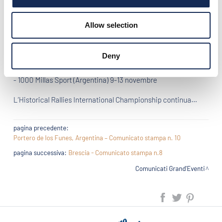
testa alla classifica dei “Grand’Eventi 2016”, con Daniel
Erejomovich al secondo posto, seguito da Luca Patron,
Gianmaria Aghem e Juan Tonconogy.
Allow selection
Prossimi appuntamenti:
- Rally de la Montana (Argentina) 26-28 agosto
Deny
- Gran Premio Nuvolari (Italia) 15-18 settembre
- La Festa Mille Miglia (Giappone) 14-17 ottobre
- 1000 Millas Sport (Argentina) 9-13 novembre
L’Historical Rallies International Championship continua…
pagina precedente:
Portero de los Funes, Argentina – Comunicato stampa n. 10
pagina successiva:
Brescia - Comunicato stampa n.8
Comunicati Grand'Eventi