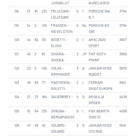
JUNGBLUT
AURELIA B20
118
13
81
231
PELIZZIARI -
5
I
PORSCHE 356
3794
LELIZZIARI
B.T.
119
14
2
216
FRASSEN -
5
NL
PORSCHE 912
3794
NIEVELSTEIN
S90
120
44
82
39
BEDETTI -
2
I
AR 6C 2500
3807
ELISIO
SPORT
121
45
3
81
ISHIOKA -
2
JP
FIAT 100TV
3859
ISHIOKA
PININF.
122
23
2
145
VOLKE -
3
A
JAGUAR XK150
3876
BIMMINGER
ROADST.
123
46
83
77
MASTROENI -
2
I
FERRARI
3941
BOLETTI
250GT EUROPA
124
21
27
184
SAUERBREY -
4
D
AR GIULIA
4039
SPIDER
125
15
84
215
SPAGNA -
5
I
FIAT ABARTH
4099
BERGAMASCHI
1000 TC
126
47
28
42
SOUARD -
2
D
JAGUAR XK120
4140
SOUARD
OTS ROA