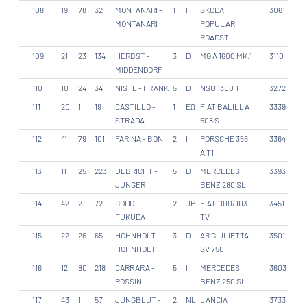
108
19
78
32
MONTANARI -
1
I
SKODA
3061
MONTANARI
POPULAR
ROADST
109
21
23
134
HERBST -
3
D
MG A 1600 MK.1
3110
MIDDENDORF
110
10
24
34
NISTL - FRANK
5
D
NSU 1300 T
3272
111
20
1
19
CASTILLO -
1
EQ
FIAT BALILLA
3339
STRADA
508 S
112
41
79
101
FARINA - BONI
2
I
PORSCHE 356
3364
A T1
113
11
25
223
ULBRICHT -
5
D
MERCEDES
3393
JUNGER
BENZ 280 SL
114
42
2
72
GODO -
2
JP
FIAT 1100/103
3451
FUKUDA
TV
115
22
26
65
HOHNHOLT -
3
D
AR GIULIETTA
3501
HOHNHOLT
SV 750F
116
12
80
218
CARRARA -
5
I
MERCEDES
3603
ROSSINI
BENZ 250 SL
117
43
1
57
JUNGBLUT -
2
NL
LANCIA
3733