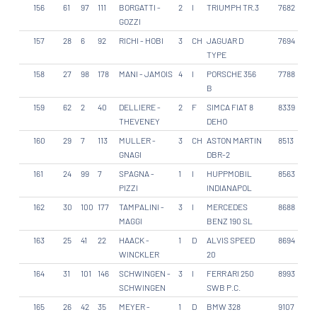
156
61
97
111
BORGATTI -
2
I
TRIUMPH TR.3
7682
GOZZI
157
28
6
92
RICHI - HOBI
3
CH
JAGUAR D
7694
TYPE
158
27
98
178
MANI - JAMOIS
4
I
PORSCHE 356
7788
B
159
62
2
40
DELLIERE -
2
F
SIMCA FIAT 8
8339
THEVENEY
DEHO
160
29
7
113
MULLER -
3
CH
ASTON MARTIN
8513
GNAGI
DBR-2
161
24
99
7
SPAGNA -
1
I
HUPPMOBIL
8563
PIZZI
INDIANAPOL
162
30
100
177
TAMPALINI -
3
I
MERCEDES
8688
MAGGI
BENZ 190 SL
163
25
41
22
HAACK -
1
D
ALVIS SPEED
8694
WINCKLER
20
164
31
101
146
SCHWINGEN -
3
I
FERRARI 250
8993
SCHWINGEN
SWB P.C.
165
26
42
35
MEYER -
1
D
BMW 328
9107