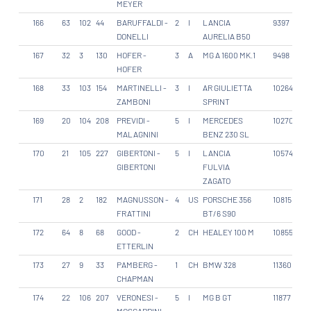
MEYER
166
63
102
44
BARUFFALDI -
2
I
LANCIA
9397
DONELLI
AURELIA B50
167
32
3
130
HOFER -
3
A
MG A 1600 MK.1
9498
HOFER
168
33
103
154
MARTINELLI -
3
I
AR GIULIETTA
10264
ZAMBONI
SPRINT
169
20
104
208
PREVIDI -
5
I
MERCEDES
10270
MALAGNINI
BENZ 230 SL
170
21
105
227
GIBERTONI -
5
I
LANCIA
10574
GIBERTONI
FULVIA
ZAGATO
171
28
2
182
MAGNUSSON -
4
US
PORSCHE 356
10815
FRATTINI
BT/6 S90
172
64
8
68
GOOD -
2
CH
HEALEY 100 M
10855
ETTERLIN
173
27
9
33
PAMBERG -
1
CH
BMW 328
11360
CHAPMAN
174
22
106
207
VERONESI -
5
I
MG B GT
11877