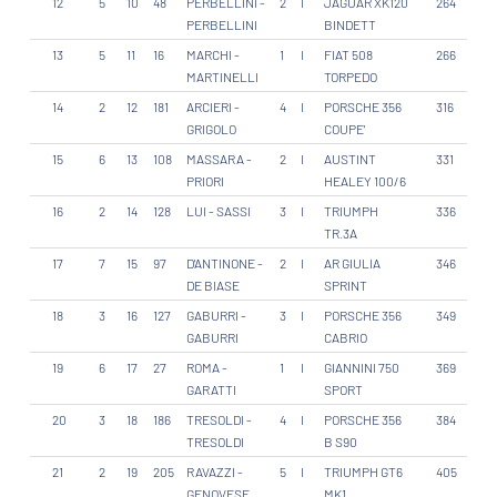
12
5
10
48
PERBELLINI -
2
I
JAGUAR XK120
264
PERBELLINI
BINDETT
13
5
11
16
MARCHI -
1
I
FIAT 508
266
MARTINELLI
TORPEDO
14
2
12
181
ARCIERI -
4
I
PORSCHE 356
316
GRIGOLO
COUPE'
15
6
13
108
MASSARA -
2
I
AUSTINT
331
PRIORI
HEALEY 100/6
16
2
14
128
LUI - SASSI
3
I
TRIUMPH
336
TR.3A
17
7
15
97
D'ANTINONE -
2
I
AR GIULIA
346
DE BIASE
SPRINT
18
3
16
127
GABURRI -
3
I
PORSCHE 356
349
GABURRI
CABRIO
19
6
17
27
ROMA -
1
I
GIANNINI 750
369
GARATTI
SPORT
20
3
18
186
TRESOLDI -
4
I
PORSCHE 356
384
TRESOLDI
B S90
21
2
19
205
RAVAZZI -
5
I
TRIUMPH GT6
405
GENOVESE
MK1