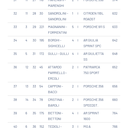
MARENGHI
32
11
28
30
SANDROLINI -
1
I
CITROEN 11BL
632
SANDROLINI
ROADST
33
3
29
221
MAGNANINI -
5
I
PORSCHE 911 S
633
FORMENTINI
34
4
30
195
BORGHI -
4
I
AR GIULIA
642
SIGHICELLI
SPRINT SPC
35
5
31
172
GULLI - GULLI
4
I
AR GIULIETTA
648
SS
36
12
32
45
ATTARDO
2
I
PATRIARCA
652
PARRIELLO -
750 SPORT
ERCOLI
37
13
33
54
CAPPONI -
2
I
PORSCHE 356
656
BACCI
38
14
34
78
CRISTINA -
2
I
PORSCHE 356
660
BAROLI
SPEEDST.
39
6
35
175
BETTONI -
4
I
AR SPRINT
764
BETTONI
1600
40
6
36
152
TEDIOLI -
3
I
MG A
766