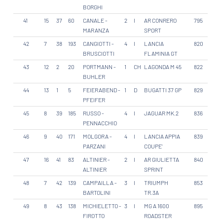
BORGHI
41
15
37
60
CANALE -
2
I
AR CONRERO
795
MARANZA
SPORT
42
7
38
193
CANGIOTTI -
4
I
LANCIA
820
BRUSCIOTTI
FLAMINIA GT
43
12
2
20
PORTMANN -
1
CH
LAGONDA M 45
822
BUHLER
44
13
1
5
FEIERABEND -
1
D
BUGATTI 37 GP
829
PFEIFER
45
8
39
185
RUSSO -
4
I
JAGUAR MK.2
836
PENNACCHIO
46
9
40
171
MOLGORA -
4
I
LANCIA APPIA
839
PARZANI
COUPE'
47
16
41
83
ALTINIER -
2
I
AR GIULIETTA
840
ALTINIER
SPRINT
48
7
42
139
CAMPAILLA -
3
I
TRIUMPH
853
BARTOLINI
TR.3A
49
8
43
138
MICHIELETTO -
3
I
MG A 1600
895
FIROTTO
ROADSTER