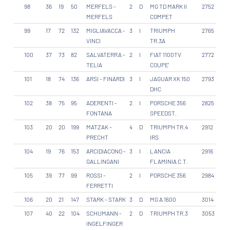
98
36
19
50
MERFELS -
2
D
MG TD MARK II
2752
MERFELS
COMPET
99
17
72
132
MIGLIAVACCA -
3
I
TRIUMPH
2765
VINCI
TR.3A
100
37
73
82
SALVATERRA -
2
I
FIAT 1100TV
2772
TELIA
COUPE'
101
18
74
136
ARSI - FINARDI
3
I
JAGUAR XK 150
2793
DHC
102
38
75
95
ADERENTI -
2
I
PORSCHE 356
2825
FONTANA
SPEEDST.
103
20
20
199
MATZAK -
4
D
TRIUMPH TR.4
2912
PRECHT
IRS
104
19
76
153
ARCIDIACONO -
3
I
LANCIA
2916
GALLINGANI
FLAMINIA C.T.
105
39
77
99
ROSSI -
2
I
PORSCHE 356
2984
FERRETTI
106
20
21
147
STARK - STARK
3
D
MG A 1600
3014
107
40
22
104
SCHUMANN -
2
D
TRIUMPH TR.3
3053
INGELFINGER