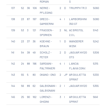
ROMAN
S
137
52
36
106
NERKE -
2
D
TRIUMPH TR.3
5060
PFLEGING
138
23
87
197
GRECO -
4
I
LAMBORGHINI
5080
GAMBERINI
350 GT
139
53
3
121
FRASSEN -
2
NL
AC BRISTOL
5143
SPORKEN
2.0 L
140
23
37
36
KOEHNE -
1
D
WANDERER
5242
BRAUN
W25K
141
54
38
49
SCHOLZ -
2
D
JAGUAR XK120
5306
PETER
OTS
142
24
88
196
SARGIANI -
4
I
LANCIA
5315
PALTRINIERI
FLAVIA CONV.
143
55
5
80
OKANO - ONO
2
JP
AR GIULIETTA
5330
SPRINT
144
56
89
62
GALBIGNANI -
2
I
JAGUAR XK120
5355
GALBIGNANI
145
25
90
162
LORENZI -
3
I
AR GIULIETTA
5641
GHIDINI
SPRINT