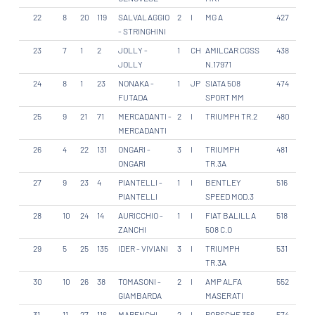
22
8
20
119
SALVALAGGIO
2
I
MG A
427
- STRINGHINI
23
7
1
2
JOLLY -
1
CH
AMILCAR CGSS
438
JOLLY
N.17971
24
8
1
23
NONAKA -
1
JP
SIATA 508
474
FUTADA
SPORT MM
25
9
21
71
MERCADANTI -
2
I
TRIUMPH TR.2
480
MERCADANTI
26
4
22
131
ONGARI -
3
I
TRIUMPH
481
ONGARI
TR.3A
27
9
23
4
PIANTELLI -
1
I
BENTLEY
516
PIANTELLI
SPEED MOD.3
28
10
24
14
AURICCHIO -
1
I
FIAT BALILLA
518
ZANCHI
508 C.O
29
5
25
135
IDER - VIVIANI
3
I
TRIUMPH
531
TR.3A
30
10
26
38
TOMASONI -
2
I
AMP ALFA
552
GIAMBARDA
MASERATI
31
11
27
116
MARENGHI -
2
I
PORSCHE 356
574