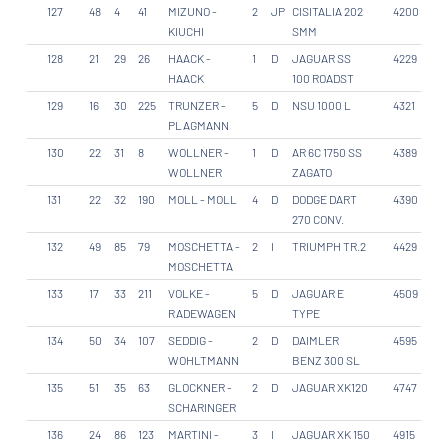
127
48
4
41
MIZUNO -
2
JP
CISITALIA 202
4200
KIUCHI
SMM
128
21
29
26
HAACK -
1
D
JAGUAR SS
4229
HAACK
100 ROADST
129
16
30
225
TRUNZER -
5
D
NSU 1000 L
4321
PLAGMANN
130
22
31
8
WOLLNER -
1
D
AR 6C 1750 SS
4389
WOLLNER
ZAGATO
131
22
32
190
MOLL - MOLL
4
D
DODGE DART
4390
270 CONV.
132
49
85
79
MOSCHETTA -
2
I
TRIUMPH TR.2
4429
MOSCHETTA
133
17
33
211
VOLKE -
5
D
JAGUAR E
4509
RADEWAGEN
TYPE
134
50
34
107
SEDDIG -
2
D
DAIMLER
4595
WOHLTMANN
BENZ 300 SL
135
51
35
63
GLOCKNER -
2
D
JAGUAR XK120
4747
SCHARINGER
136
24
86
123
MARTINI -
3
I
JAGUAR XK 150
4915