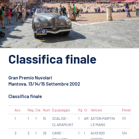
ORGANIZZAZIONE
CONTATTI
PRESS
NEWS
SAFEGUARDING
Classifica finale
PHOTO&VIDEO2025
Gran Premio Nuvolari
Mantova, 13/14/15 Settembre 2002
Classifica finale
Ass
Rag
Cla
Num
Equipaggio
Rg
Cl
Vettura
Penalita'
1
1
1
15
SCALISE -
1
AR
ASTON MARTIN
111
CLARAMUNT
LE MANS
2
2
1
25
CANE' -
1
I
AUDI 920
124