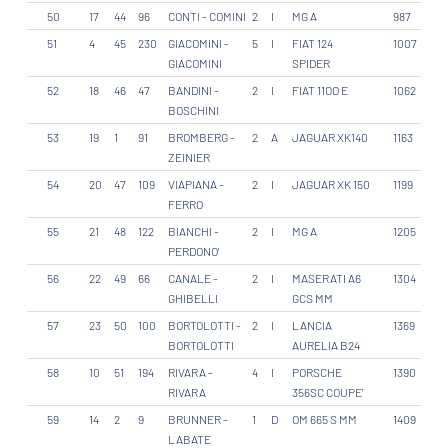
50
17
44
96
CONTI - COMINI
2
I
MG A
987
51
4
45
230
GIACOMINI -
5
I
FIAT 124
1007
GIACOMINI
SPIDER
52
18
46
47
BANDINI -
2
I
FIAT 11OO E
1062
BOSCHINI
53
19
1
91
BROMBERG -
2
A
JAGUAR XK140
1163
ZEINIER
54
20
47
109
VIAPIANA -
2
I
JAGUAR XK 150
1199
FERRO
55
21
48
122
BIANCHI -
2
I
MG A
1205
PERDONO'
56
22
49
66
CANALE -
2
I
MASERATI A6
1304
GHIBELLI
GCS MM
57
23
50
100
BORTOLOTTI -
2
I
LANCIA
1369
BORTOLOTTI
AURELIA B24
58
10
51
194
RIVARA -
4
I
PORSCHE
1390
RIVARA
356SC COUPE'
59
14
2
9
BRUNNER -
1
D
OM 665 S MM
1409
LABATE