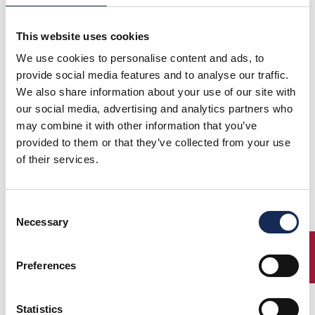
WESSLEN
79
12
66
141
BIANCHI -
3
I
PORSCHE 356
2046
This website uses cookies
MONELLI
A CABRIO
We use cookies to personalise content and ads, to
80
13
7
151
MINNERUP -
3
D
TRIUMPH
2059
MINNERUP
TR.3A
provide social media features and to analyse our traffic.
We also share information about your use of our site with
81
7
8
219
RATHENOW -
5
D
PEUGEOT 504
2060
FROHNS
CABRIO
our social media, advertising and analytics partners who
82
33
67
94
ZANONI -
2
I
PORSCHE 356
2134
may combine it with other information that you’ve
FANTUZZI
A SPEED.
provided to them or that they’ve collected from your use
83
13
9
176
VOLKE -
4
D
JAGUAR E S1
2140
of their services.
GARAVY
CABRIO
84
34
10
74
SCHIPPERT -
2
D
PORSCHE 356
2225
WAHL
SPEEDST.
Consent
Necessary
85
14
11
204
FRASSEN -
4
D
JAGUAR D
2270
Selection
PESCATORI
TYPE
ENTRY
86
15
12
174
HOERZ -
4
D
AR GIULIA
2327
Preferences
HOERZ
SPYDER
87
8
68
226
CALOTTI -
5
I
MERCEDES
2344
VARINI
BENZ 350 SL
Statistics