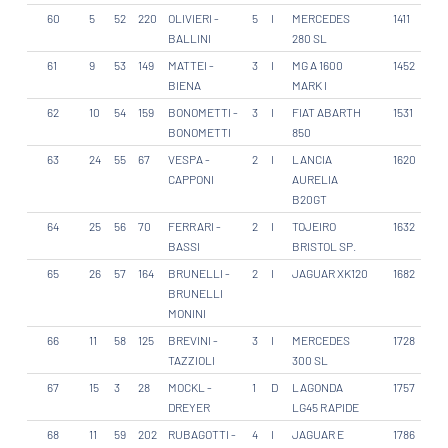
60
5
52
220
OLIVIERI -
5
I
MERCEDES
1411
BALLINI
280 SL
61
9
53
149
MATTEI -
3
I
MG A 1600
1452
BIENA
MARK I
62
10
54
159
BONOMETTI -
3
I
FIAT ABARTH
1531
BONOMETTI
850
63
24
55
67
VESPA -
2
I
LANCIA
1620
CAPPONI
AURELIA
B20GT
64
25
56
70
FERRARI -
2
I
TOJEIRO
1632
BASSI
BRISTOL SP.
65
26
57
164
BRUNELLI -
2
I
JAGUAR XK120
1682
BRUNELLI
MONINI
66
11
58
125
BREVINI -
3
I
MERCEDES
1728
TAZZIOLI
300 SL
67
15
3
28
MOCKL -
1
D
LAGONDA
1757
DREYER
LG45 RAPIDE
68
11
59
202
RUBAGOTTI -
4
I
JAGUAR E
1786