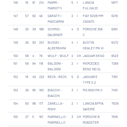
146
18
91
214
MARRI -
5
I
LANCIA
5871
MARIOTTI
FULVIA 2C
147
57
92
46
GARATTI -
2
I
FIAT 500B MM
6219
MASCARINI
ZAGATO
148
25
39
188
SCHMID -
4
D
PORSCHE 356
6361
DAUBNER
C
149
26
93
201
BUSSEI -
4
I
AUSTIN
6472
ALBERGHINI
HEALEY MK.III
150
58
4
76
WULF - WULF
2
CH
JAGUAR XK140
6523
151
59
94
118
BALDONI -
2
I
MERCEDES
7269
BALDONI
BENZ 190 SL
152
19
40
222
BECK - BECK
5
D
JAGUAR E
7361
TYPE S.2
153
26
95
163
BIACCHI -
3
I
MG 1600 MK.II
7491
BIACCHI
154
60
96
117
ZANELLA -
2
I
LANCIA APPIA
7509
RIGHI
2øSERIE
155
27
5
161
MARINELLO -
3
CH
PORSCHE B
7618
MARINELLO
ROADSTER