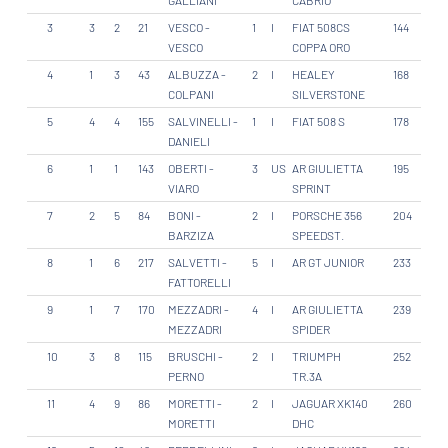
GALLIANI
CABRIO
3
3
2
21
VESCO -
1
I
FIAT 508CS
144
VESCO
COPPA ORO
4
1
3
43
ALBUZZA -
2
I
HEALEY
168
COLPANI
SILVERSTONE
5
4
4
155
SALVINELLI -
1
I
FIAT 508 S
178
DANIELI
6
1
1
143
OBERTI -
3
US
AR GIULIETTA
195
VIARO
SPRINT
7
2
5
84
BONI -
2
I
PORSCHE 356
204
BARZIZA
SPEEDST.
8
1
6
217
SALVETTI -
5
I
AR GT JUNIOR
233
FATTORELLI
9
1
7
170
MEZZADRI -
4
I
AR GIULIETTA
239
MEZZADRI
SPIDER
10
3
8
115
BRUSCHI -
2
I
TRIUMPH
252
PERNO
TR.3A
11
4
9
86
MORETTI -
2
I
JAGUAR XK140
260
MORETTI
DHC