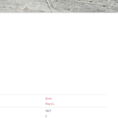
Anno
Rag CL
1927
C