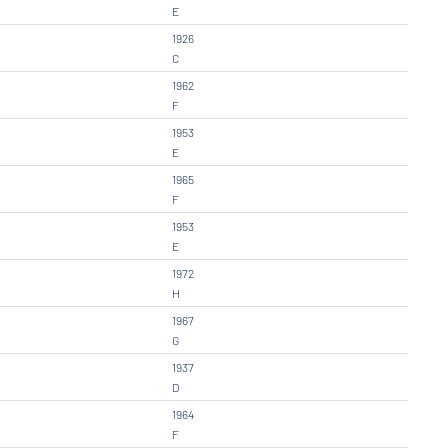
E
1926
C
1962
F
1953
E
1965
F
1953
E
1972
H
1967
G
1937
D
1964
F