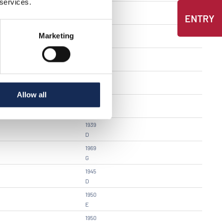
 services.
1959
ENTRY
E
1934
Marketing
D
1957
E
1972
H
Allow all
1962
F
1939
D
1969
G
1945
D
1950
E
1950