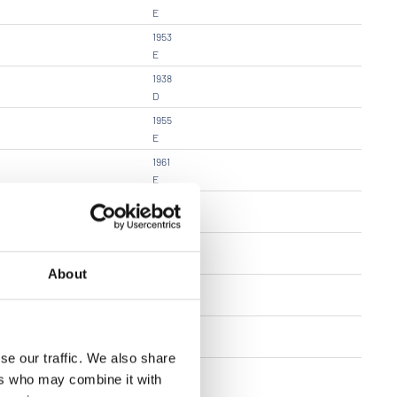
E
1953
E
1938
D
1955
E
1961
E
1963
F
1971
G
About
1961
E
1928
C
se our traffic. We also share
1961
ers who may combine it with
E