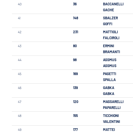
40
36
BACCANELLI
GACHE
41
148
SBALZER
GOFFI
42
231
MATTIOLI
FALCIROLI
43
80
ERMINI
BRAMANTI
44
98
ASSMUS
ASSMUS
45
169
PASETTI
SPALLA
46
139
GABKA
GABKA
47
120
MASSARELLI
PAPARELLI
48
155
TICCHIONI
VALENTINI
49
177
MATTEI