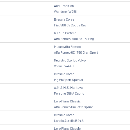
I
Audi Tradition
Wanderer W25K
I
Brescia Corse
Fiat 508 Cs Coppa Oro
I
R.I.A.R. Portello
Alfa Romeo 1900 Ss Touring
I
Museo Alfa Romeo
Alfa Romeo 6C 1750 Gran Sport
I
Registro Storico Volvo
Volvo Pv444H
I
Brescia Corse
Mg Pb Sport Special
I
A.M.A.M.S. Mantova
Porsche 356 A Cabrio
I
Loro Piana Classic
Alfa Romeo Giulietta Sprint
I
Brescia Corse
Lancia Aurelia B24 S
I
Loro Piana Classic