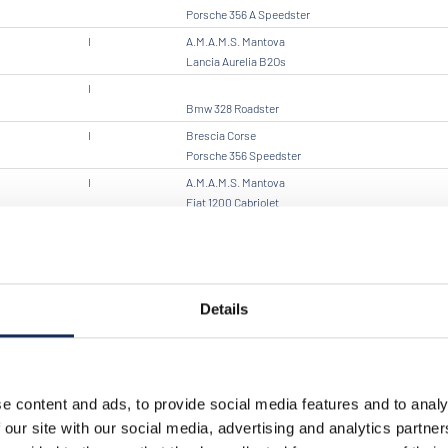
Porsche 356 A Speedster
I
A.M.A.M.S. Mantova
Lancia Aurelia B2Os
I
Bmw 328 Roadster
I
Brescia Corse
Porsche 356 Speedster
I
A.M.A.M.S. Mantova
Fiat 1200 Cabriolet
I
Kinzica
Porsche 356 C
I
Milano Autostoriche
Triumph Tr6 Pi
Details
ARG
Scuderia Argentina
Alfa Romeo Giulietta 52
I
Brescia Corse
Om Sport 665 Tt Superba
e content and ads, to provide social media features and to analy
I
V.C.C. - Panormus
 our site with our social media, advertising and analytics partn
Alfa Romeo Giulietta Sprint