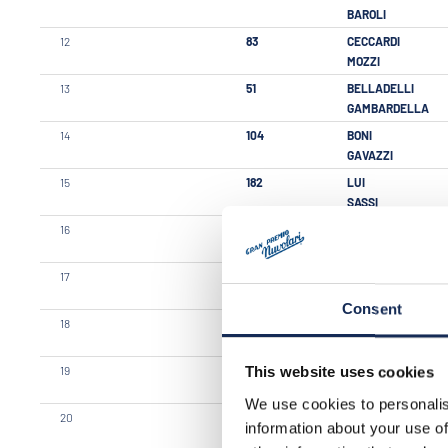
BAROLI
12
83
CECCARDI
MOZZI
13
51
BELLADELLI
GAMBARDELLA
14
104
BONI
GAVAZZI
15
182
LUI
SASSI
16
203
PINI
CARLONI
17
257
ONGARI
ONGARI
Consent
18
184
BASSO
BASSO
19
12
GABURRI
This website uses cookies
GABURRI
We use cookies to personalis
20
188
AUCCELLO
information about your use of
PANEPINTO