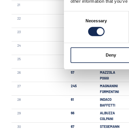
other information that you’ve
21
164
CECCHI
FIORUCCI
Consent
22
29
VOLPI
Necessary
Selection
CANINI
23
133
GONZALEZ
POPIK
24
263
SARASINI
SQUARZONI
Deny
25
198
BONGIORNO
MARGIOTTA
26
57
MAZZOLA
POGGI
27
245
MAGNANINI
FORMENTINI
28
61
INDACO
BAFFETTI
29
66
ALBUZZA
COLPANI
30
67
STEGEMANN