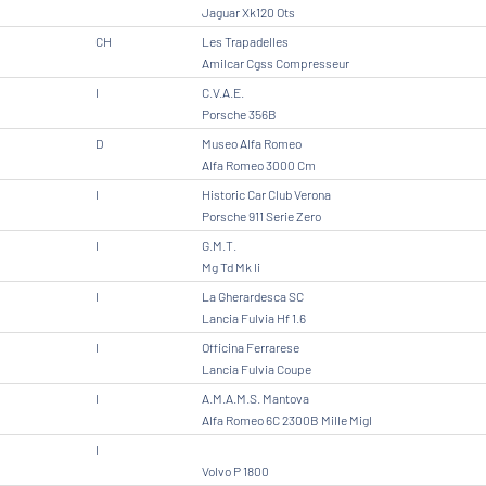
Jaguar Xk120 Ots
CH
Les Trapadelles
Amilcar Cgss Compresseur
I
C.V.A.E.
Porsche 356B
D
Museo Alfa Romeo
Alfa Romeo 3000 Cm
I
Historic Car Club Verona
Porsche 911 Serie Zero
I
G.M.T.
Mg Td Mk Ii
I
La Gherardesca SC
Lancia Fulvia Hf 1.6
I
Officina Ferrarese
Lancia Fulvia Coupe
I
A.M.A.M.S. Mantova
Alfa Romeo 6C 2300B Mille Migl
I
Volvo P 1800