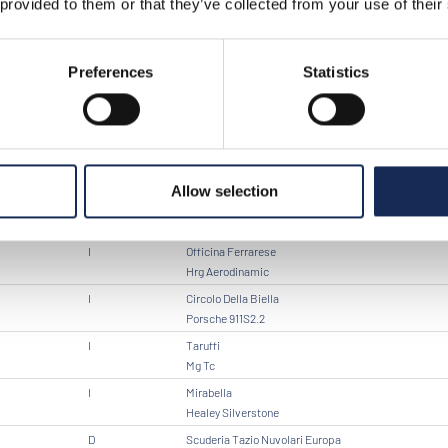
 provided to them or that they’ve collected from your use of their
I
Nettuno
Alfa Romeo Giulietta Spider Ve
I
Preferences
Statistics
Fiat Balilla Coppa D'Oro
ARG
Scuderia Argentina
Alfa Romeo Giulietta Sprint Ve
I
Officina Ferrarese
Porsche 911 E
Allow selection
I
Jaguar Mkii
I
Officina Ferrarese
Hrg Aerodinamic
I
Circolo Della Biella
Porsche 911S2.2
I
Taruffi
Mg Tc
I
Mirabella
Healey Silverstone
D
Scuderia Tazio Nuvolari Europa