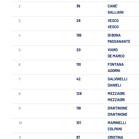
2
39
CANE'
GALLIANI
3
28
VESCO
VESCO
4
136
DI BONA
PASSANANTE
5
20
VIARO
DE MARCO
6
110
FONTANA
ADORNI
7
42
SALVINELLI
DANIELI
8
128
MEZZADRI
MEZZADRI
9
119
D'ANTINONE
D'ANTINONE
10
101
MARINELLI
COLPANI
11
97
CRISTINA