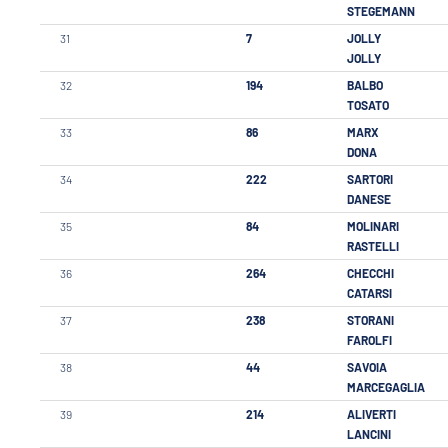
STEGEMANN
31
7
JOLLY
JOLLY
32
194
BALBO
TOSATO
33
86
MARX
DONA
34
222
SARTORI
DANESE
35
84
MOLINARI
RASTELLI
36
264
CHECCHI
CATARSI
37
238
STORANI
FAROLFI
38
44
SAVOIA
MARCEGAGLIA
39
214
ALIVERTI
LANCINI