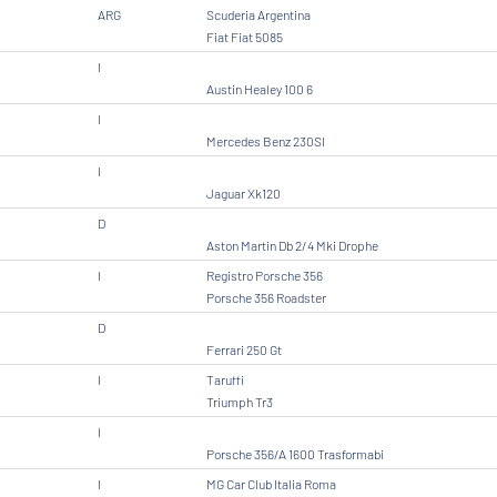
ARG
Scuderia Argentina
Fiat Fiat 5085
I
Austin Healey 100 6
I
Mercedes Benz 230Sl
I
Jaguar Xk120
D
Aston Martin Db 2/4 Mki Drophe
I
Registro Porsche 356
Porsche 356 Roadster
D
Ferrari 250 Gt
I
Taruffi
Triumph Tr3
I
Porsche 356/A 1600 Trasformabi
I
MG Car Club Italia Roma