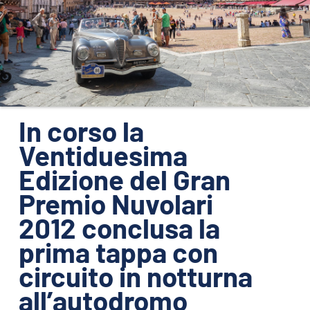
ORGANIZZAZIONE
CONTATTI
PRESS
NEWS
SAFEGUARDING
In corso la
Ventiduesima
PHOTO&VIDEO2025
Edizione del Gran
Premio Nuvolari
2012 conclusa la
prima tappa con
circuito in notturna
all’autodromo