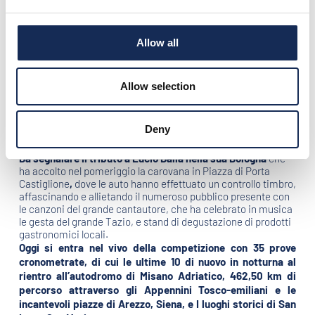
Partiti ieri puntuali alle 13.00, come di consueto da piazza
Sordello a Mantova,
il Gran Premio Nuvolari 2012, che si
concluderà domani a Mantova, arrivo previsto a partire
Allow all
dalle 13.00,
vede la partecipazione di 250 equipaggi,
72
vetture anteguerra, e il 60% di presenze straniere
provenienti da Germania, Olanda, Svizzera, Austria,
Allow selection
Inghilterra, Spagna, USA, Giappone, Argentina e Russia
,
segno
dell’eco internazionale di questa competizione,
riconosciuta tra
le
manifestazioni più prestigiose al
Deny
mondo
.
Da segnalare
il tributo a Lucio Dalla nella sua Bologna
che
ha accolto nel pomeriggio la carovana in Piazza di Porta
Castiglione
,
dove le auto hanno effettuato un controllo timbro,
affascinando e allietando il numeroso pubblico presente con
le canzoni del grande cantautore, che ha celebrato in musica
le gesta del grande Tazio, e stand di degustazione di prodotti
gastronomici locali.
Oggi si entra nel vivo della competizione con 35 prove
cronometrate, di cui le ultime 10 di nuovo in notturna al
rientro all’autodromo di Misano Adriatico, 462,50 km di
percorso attraverso gli Appennini Tosco-emiliani e le
incantevoli piazze di Arezzo, Siena, e I luoghi storici di San