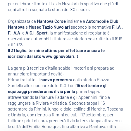
per celebrare il mito di Tazio Nuvolari: lo sportivo che più di
ogni altro ha segnato la storia del XX secolo.
Organizzata da
Mantova Corse
insieme a
Automobile Club
Mantova
e
Museo Tazio Nuvolari
secondo le normative
F.I.A
.,
F.I.V.A
. e
A.C.I. Sport
, la manifestazione di regolarità è
riservata ad automobili d’interesse storico costruite tra il 1919
e il 1972.
Il 31 luglio, termine ultimo
per effettuare ancora le
iscrizioni dal sito
www.gpnuvolari.it
.
La gara più tecnica d’Italia scalda i motori e si prepara ad
annunciare importanti novità.
Prima fra tutte, il
nuovo percorso
: dalla storica Piazza
Sordello allo scoccare delle 11:00 del
15 settembre gli
equipaggi prenderanno il via per la
prima tappa,
attraversando la Pianura Padana e gli Appennini, fino a
raggiungere la Riviera Adriatica. Seconda tappa il 16
settembre da Rimini, lungo le dolci colline di Marche, Toscana
e Umbria, con rientro a Rimini da cui, il 17 settembre, per
l’ultimo sprint di gara, prenderà il via la terza tappa attraverso
le città dell’Emilia Romagna, fino all’arrivo a Mantova, città