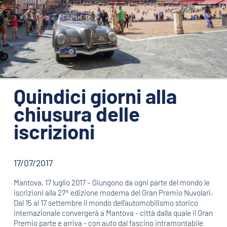
ORGANIZZAZIONE
CONTATTI
PRESS
NEWS
SAFEGUARDING
Quindici giorni alla
chiusura delle
PHOTO&VIDEO2025
iscrizioni
17/07/2017
Mantova, 17 luglio 2017 – Giungono da ogni parte del mondo le
iscrizioni alla 27^ edizione moderna del Gran Premio Nuvolari.
Dal 15 al 17 settembre il mondo dell’automobilismo storico
internazionale convergerà a Mantova - città dalla quale il Gran
Premio parte e arriva - con auto dal fascino intramontabile