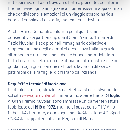
mito positivo di Tazio Nuvolari è forte e presente: con il Gran
Premio rivive ogni anno grazie ai numerosissimi appassionati
che condividono le emozioni di un viaggio straordinario a
bordo di capolavori di storia, meccanica e design.
Anche Banca Generali conferma per il quinto anno
consecutivo la partnership con il Gran Premio. “Il nome di
Tazio Nuvolari è scolpito nell’immaginario collettivo e
rappresenta uno degli esempi di eccellenza italiana grazie
all’impegno e alla dedizione che ne hanno contraddistinto
tutta la carriera, elementi che abbiamo fatto nostri e che ci
guidano ogni giorno anche nel nostro lavoro in difesa dei
patrimoni delle famiglie” dichiarano dall’Azienda.
Requisiti e termini di iscrizione
Le richieste di registrazione, da effettuarsi esclusivamente
sul sito
www.gpnuvolari.it
, rimarranno aperte fino al
31 luglio
.
Al Gran Premio Nuvolari sono ammesse unicamente vetture
fabbricate dal
1919
al
1972,
munite di passaporto F.I.V.A., o
fiche F.I.A. Heritage, o omologazione A.S.I., o fiche ACI Sport
/C.S.A.I., o appartenenti a un Registro di Marca.