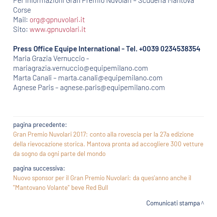
Per informazioni Gran Premio Nuvolari – Scuderia Mantova
Corse
Mail:
org@gpnuvolari.it
Sito:
www.gpnuvolari.it
Press Office Equipe International - Tel.
+0039 0234538354
Maria Grazia Vernuccio -
mariagrazia.vernuccio@equipemilano.com
Marta Canali – marta.canali@equipemilano.com
Agnese Paris – agnese.paris@equipemilano.com
pagina precedente:
Gran Premio Nuvolari 2017: conto alla rovescia per la 27a edizione
della rievocazione storica. Mantova pronta ad accogliere 300 vetture
da sogno da ogni parte del mondo
pagina successiva:
Nuovo sponsor per il Gran Premio Nuvolari: da ques'anno anche il
"Mantovano Volante" beve Red Bull
Comunicati stampa