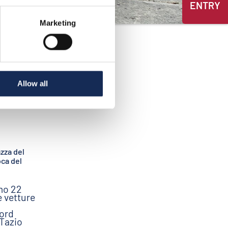
ENTRY
Marketing
Allow all
zza del
oca del
mo 22
e vetture
nord
 Tazio