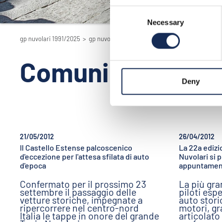
Consent
Necessary
Selection
gp nuvolari 1991/2025
>
gp nuvolari 1991/2025 - la rievocazione
>
2012
Comunicati stam
Deny
21/05/2012
26/04/2012
Il Castello Estense palcoscenico
La 22a ediz
d'eccezione per l'attesa sfilata di auto
Nuvolari si 
d'epoca
appuntament
Confermato per il prossimo 23
La più gr
settembre il passaggio delle
piloti esp
vetture storiche, impegnate a
auto storic
ripercorrere nel centro-nord
motori, gr
Italia le tappe in onore del grande
articolat