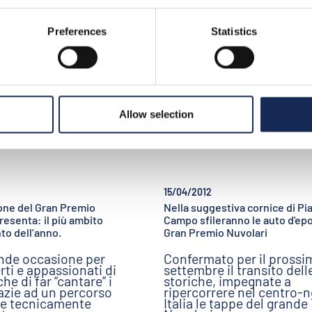
Preferences
Statistics
>
comunicati stampa
pa
Allow selection
15/04/2012
ione del Gran Premio
Nella suggestiva cornice di Pia
presenta: il più ambito
Campo sfileranno le auto d'ep
o dell’anno.
Gran Premio Nuvolari
ande occasione per
Confermato per il prossi
erti e appassionati di
settembre il transito dell
he di far “cantare” i
storiche, impegnate a
azie ad un percorso
ripercorrere nel centro-
o e tecnicamente
Italia le tappe del grande