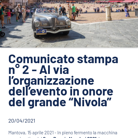
ORGANIZZAZIONE
CONTATTI
PRESS
NEWS
SAFEGUARDING
Comunicato stampa
n° 2 - Al via
PHOTO&VIDEO2025
l’organizzazione
dell’evento in onore
del grande “Nivola”
20/04/2021
Mantova, 15 aprile 2021 - In pieno fermento la macchina