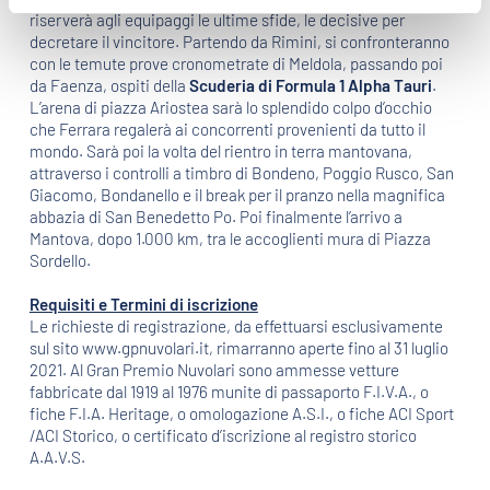
riserverà agli equipaggi le ultime sfide, le decisive per
decretare il vincitore. Partendo da Rimini, si confronteranno
con le temute prove cronometrate di Meldola, passando poi
da Faenza, ospiti della
Scuderia di Formula 1 Alpha Tauri
.
L’arena di piazza Ariostea sarà lo splendido colpo d’occhio
che Ferrara regalerà ai concorrenti provenienti da tutto il
mondo. Sarà poi la volta del rientro in terra mantovana,
attraverso i controlli a timbro di Bondeno, Poggio Rusco, San
Giacomo, Bondanello e il break per il pranzo nella magnifica
abbazia di San Benedetto Po. Poi finalmente l’arrivo a
Mantova, dopo 1.000 km, tra le accoglienti mura di Piazza
Sordello.
Requisiti e Termini di iscrizione
Le richieste di registrazione, da effettuarsi esclusivamente
sul sito www.gpnuvolari.it, rimarranno aperte fino al 31 luglio
2021. Al Gran Premio Nuvolari sono ammesse vetture
fabbricate dal 1919 al 1976 munite di passaporto F.I.V.A., o
fiche F.I.A. Heritage, o omologazione A.S.I., o fiche ACI Sport
/ACI Storico, o certificato d’iscrizione al registro storico
A.A.V.S.