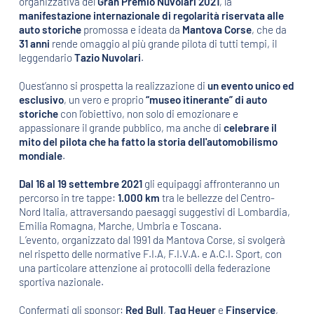
organizzativa del
Gran Premio Nuvolari 2021
, la
manifestazione internazionale di regolarità riservata alle
auto storiche
promossa e ideata da
Mantova Corse
, che da
31 anni
rende omaggio al più grande pilota di tutti tempi, il
leggendario
Tazio Nuvolari
.
Quest’anno si prospetta la realizzazione di
un evento unico ed
esclusivo
, un vero e proprio
“museo itinerante”
di auto
storiche
con l’obiettivo, non solo di emozionare e
appassionare il grande pubblico, ma anche di
celebrare il
mito del pilota che ha fatto la storia dell'automobilismo
mondiale
.
Dal 16 al 19 settembre 2021
gli equipaggi affronteranno un
percorso in tre tappe:
1.000 km
tra le bellezze del Centro-
Nord Italia, attraversando paesaggi suggestivi di Lombardia,
Emilia Romagna, Marche, Umbria e Toscana.
L’evento, organizzato dal 1991 da Mantova Corse, si svolgerà
nel rispetto delle normative F.I.A, F.I.V.A. e A.C.I. Sport, con
una particolare attenzione ai protocolli della federazione
sportiva nazionale.
Confermati gli sponsor:
Red Bull
,
Tag Heuer
e
Finservice
,