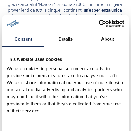
grazie ai quali il “Nuvolari” proporrà ai 300 concorrenti in gara
provenienti da tutti e cinque i continenti
un’esperienza unica
ed emozionante
, che intende unire
il piacere del turismo più
esclusivo con la sana competizione sportiva
, alla scoperta
di luoghi affascinanti caratterizzati da una particolare allure.
Consent
Details
About
Anche quest’anno vedrà la luce il
GPN Green
: nuova iniziativa
di ecologizzazione. L’impatto ambientale provocato dalla
circolazione delle vetture storiche partecipanti all’evento
verrà compensato dalla piantumazione in aree selezionate di
This website uses cookies
un numero tale di alberi ad alto fusto da bilanciare l’emissione
totale di CO2.
We use cookies to personalise content and ads, to
provide social media features and to analyse our traffic.
Gran Premio Nuvolari 2021: il percorso
We also share information about your use of our site with
our social media, advertising and analytics partners who
Venerdì 17 settembre
la sfilata delle auto storiche partirà da
may combine it with other information that you’ve
Piazza Sordello
, nel cuore di Mantova. Attraverserà le
suggestive strade dell’Emilia, fino ad arrivare all’
Autodromo
provided to them or that they’ve collected from your use
di Modena
: break per il pranzo e prove cronometrate.
of their services.
Si continuerà poi sugli Appennini, attraverso il passi Raticosa
e Futa e, fino al
Mugello Circuit
, l’autodromo toscano di
Formula 1, poi sulle colline romagnole verso l’Adriatico, con
Consent