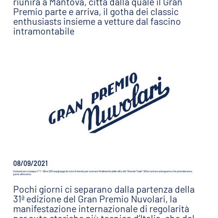
riunirà a Mantova, città dalla quale il Gran
Premio parte e arriva, il gotha dei classic
enthusiasts insieme a vetture dal fascino
intramontabile
08/09/2021
Comunicato stampa n° 7 - Oltre 260 equipaggi da tutto il mondo per onorare l’indimenticabile mito del “Grande Tazio” 90 le vetture anteguerra che prenderanno
parte all’evento
Pochi giorni ci separano dalla partenza della
31ª edizione del Gran Premio Nuvolari, la
manifestazione internazionale di regolarità
per auto storiche più tecnica d’Italia, che dal