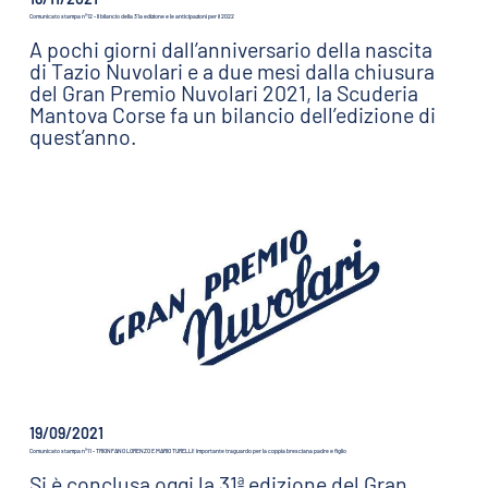
Comunicato stampa n°12 - Il bilancio della 31a edizione e le anticipazioni per il 2022
A pochi giorni dall’anniversario della nascita
di Tazio Nuvolari e a due mesi dalla chiusura
del Gran Premio Nuvolari 2021, la Scuderia
Mantova Corse fa un bilancio dell’edizione di
quest’anno.
19/09/2021
Comunicato stampa n°11 - TRIONFANO LORENZO E MARIO TURELLI! Importante traguardo per la coppia bresciana padre e figlio
Si è conclusa oggi la 31ª edizione del Gran