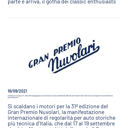
parte e arriva, il gotha dei classic enthusiasts
16/09/2021
Comunicato stampa n° 8 - Oltre 260 equipaggi da tutto il mondo per onorare l’indimenticabile mito del “Grande Tazio” 93 le vetture anteguerra che prenderanno
parte all’evento
Si scaldano i motori per la 31ª edizione del
Gran Premio Nuvolari, la manifestazione
internazionale di regolarità per auto storiche
più tecnica d’Italia, che dal 17 al 19 settembre