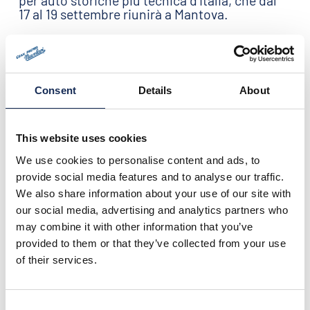
17 al 19 settembre riunirà a Mantova.
Consent
Details
About
This website uses cookies
We use cookies to personalise content and ads, to
provide social media features and to analyse our traffic.
We also share information about your use of our site with
31/07/2021
our social media, advertising and analytics partners who
Comunicato stampa n° 6 - Cresce l’attesa per l’evento che celebra il mito del grande ''Nivola''
may combine it with other information that you’ve
Mancano poche settimane alla partenza
provided to them or that they’ve collected from your use
della 31ª edizione del Gran Premio Nuvolari,
of their services.
la manifestazione internazionale di
regolarità per auto storiche più tecnica
d’Italia.
Consent