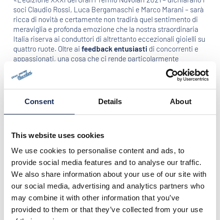
soci Claudio Rossi, Luca Bergamaschi e Marco Marani – sarà
ricca di novità e certamente non tradirà quel sentimento di
meraviglia e profonda emozione che la nostra straordinaria
Italia riserva ai conduttori di altrettanto eccezionali gioielli su
quattro ruote. Oltre ai
feedback entusiasti
di concorrenti e
appassionati, una cosa che ci rende particolarmente
orgogliosi – aggiungono i tre – è il rapporto di
collaborazione
e fiducia
che si è instaurato all’interno del nostro Staff e con
tutti gli enti amministrativi esterni (Comuni, Province, ecc..)
che, anno dopo anno, partecipano al nostro entusiasmo e ci
Consent
Details
About
sostengono in procedure burocratiche altrimenti molto
impegnative. A ulteriore segnale della nostra gratitudine alla
comunità e al territorio, ricordiamo altresì che Mantova Corse
This website uses cookies
è impegnata dallo scorso anno in un’
iniziativa di
ecologizzazione
denominata “
GPN Green
”: infatti, con
We use cookies to personalise content and ads, to
l’obiettivo di compensare l’impatto ambientale provocato
provide social media features and to analyse our traffic.
dalla circolazione delle vetture storiche partecipanti
We also share information about your use of our site with
all’evento, al termine della manifestazione verranno
our social media, advertising and analytics partners who
piantumate in aree selezionate piante ad alto fusto in grado
di neutralizzare l’emissione di Co2».
may combine it with other information that you’ve
provided to them or that they’ve collected from your use
Il programma 2021