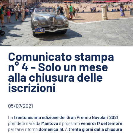
ORGANIZZAZIONE
CONTATTI
PRESS
NEWS
SAFEGUARDING
Comunicato stampa
n° 4 - Solo un mese
PHOTO&VIDEO2025
alla chiusura delle
iscrizioni
05/07/2021
La
trentunesima edizione del Gran Premio Nuvolari 2021
prenderà il via da
Mantova
il prossimo
venerdì 17 settembre
per farvi ritorno
domenica 19
. A
trenta giorni dalla chiusura