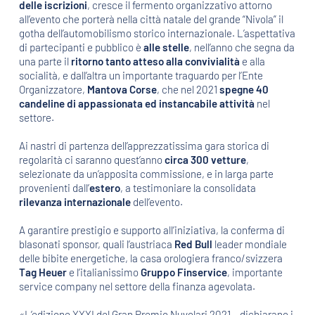
delle iscrizioni
, cresce il fermento organizzativo attorno
all’evento che porterà nella città natale del grande “Nivola” il
gotha dell’automobilismo storico internazionale. L’aspettativa
di partecipanti e pubblico è
alle stelle
, nell’anno che segna da
una parte il
ritorno tanto atteso alla convivialità
e alla
socialità, e dall’altra un importante traguardo per l’Ente
Organizzatore,
Mantova Corse
, che nel 2021
spegne 40
candeline di appassionata ed instancabile attività
nel
settore.
Ai nastri di partenza dell’apprezzatissima gara storica di
regolarità ci saranno quest’anno
circa 300 vetture
,
selezionate da un’apposita commissione, e in larga parte
provenienti dall’
estero
, a testimoniare la consolidata
rilevanza internazionale
dell’evento.
A garantire prestigio e supporto all’iniziativa, la conferma di
blasonati sponsor, quali l’austriaca
Red Bull
leader mondiale
delle bibite energetiche, la casa orologiera franco/svizzera
Tag Heuer
e l’italianissimo
Gruppo Finservice
, importante
service company nel settore della finanza agevolata.
«L’edizione XXXI del Gran Premio Nuvolari 2021 – dichiarano i