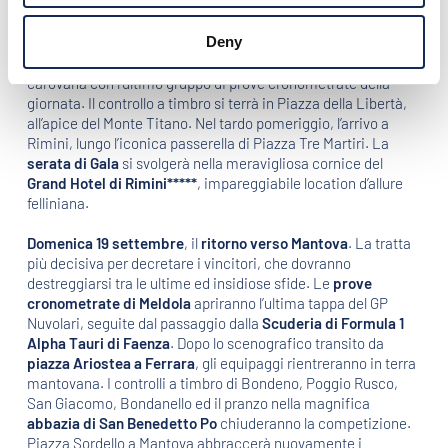
Lamborghini di Panicale
. Controlli a timbro a Castiglione del
Lago, Cortona e in
Piazza Grande ad Arezzo
. Nel pomeriggio
Deny
gli equipaggi percorreranno le strade del Viamaggio verso
l’Adriatico. La
Repubblica di San Marino
accoglierà la
carovana con l’ultimo gruppo di prove cronometrate della
giornata. Il controllo a timbro si terrà in Piazza della Libertà,
all’apice del Monte Titano. Nel tardo pomeriggio, l’arrivo a
Rimini, lungo l’iconica passerella di Piazza Tre Martiri. La
serata di Gala
si svolgerà nella meravigliosa cornice del
Grand Hotel di Rimini*****
, impareggiabile location d’allure
felliniana.
Domenica 19 settembre
, il
ritorno verso Mantova
. La tratta
più decisiva per decretare i vincitori, che dovranno
destreggiarsi tra le ultime ed insidiose sfide. Le
prove
cronometrate di Meldola
apriranno l’ultima tappa del GP
Nuvolari, seguite dal passaggio dalla
Scuderia di Formula 1
Alpha Tauri di Faenza
. Dopo lo scenografico transito da
piazza Ariostea a Ferrara
, gli equipaggi rientreranno in terra
mantovana. I controlli a timbro di Bondeno, Poggio Rusco,
San Giacomo, Bondanello ed il pranzo nella magnifica
abbazia di San Benedetto Po
chiuderanno la competizione.
Piazza Sordello a Mantova abbraccerà nuovamente i