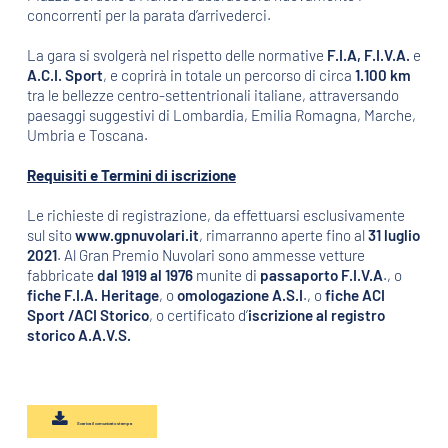
concorrenti per la parata d’arrivederci.
La gara si svolgerà nel rispetto delle normative
F.I.A, F.I.V.A.
e
A.C.I. Sport
, e coprirà in totale un percorso di circa
1.100 km
tra le bellezze centro-settentrionali italiane, attraversando
paesaggi suggestivi di Lombardia, Emilia Romagna, Marche,
Umbria e Toscana.
Requisiti e Termini di iscrizione
Le richieste di registrazione, da effettuarsi esclusivamente
sul sito
www.gpnuvolari.it
, rimarranno aperte fino al
31 luglio
2021
. Al Gran Premio Nuvolari sono ammesse vetture
fabbricate
dal 1919 al 1976
munite di
passaporto F.I.V.A
., o
fiche F.I.A. Heritage
, o
omologazione A.S.I
., o
fiche ACI
Sport /ACI Storico
, o certificato d’
iscrizione al registro
storico A.A.V.S.
Scarica il comunicato stampa