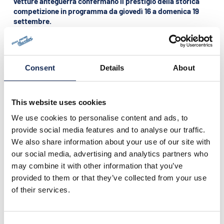
vetture anteguerra confermano il prestigio della storica
competizione in programma da giovedì 16 a domenica 19
settembre.
Mantova - 16/19 settembre 2010 -
Parte la 20° edizione del
GRAN PREMIO NUVOLARI in programma da giovedì 16 (per le
verifiche sportive e tecniche) a domenica 19 settembre
Consent
Details
About
organizzato dalla Scuderia Mantova Corse in
collaborazione col Museo Tazio Nuvolari e l’Automobile Club
di Mantova.
This website uses cookies
Selezionati tra più di 350 richieste di partecipazione
We use cookies to personalise content and ads, to
pervenute, record assoluto mai raggiunto,
sono 310 gli
provide social media features and to analyse our traffic.
equipaggi che parteciperanno alla seconda competizione
di regolarità al mondo, per numero di equipaggi e
We also share information about your use of our site with
chilometri percorsi, e prima per difficoltà tecniche e
our social media, advertising and analytics partners who
numero di prove cronometrate previste
.
may combine it with other information that you’ve
provided to them or that they’ve collected from your use
La metà degli iscritti di provenienza straniera sottolinea
of their services.
l’attrattiva internazionale della gara mantovana,
numerosi
gli europei ma anche i giapponesi, gli australiani, gli
statunitensi, gli argentini e i russi, che si contenderanno il
titolo su un
percorso di mille chilometri
che metterà a dura