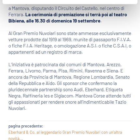
a Siena, piazza Grande ad Arezzo. Da Rimini infine si tornerà
a Mantova, disputando il Circuito del Castello, nel centro di
Ferrara.
La cerimonia di premiazione si terrà poi al teatro
Bibiena, alle 16.30 di domenica 19 settembre
.
Al Gran Premio Nuvolari sono state ammesse esclusivamente
vetture prodotte dal 1919 al 1969, munite di passaporto F.I.V.A.
o fiche F.I.A. Heritage, o omologazione A.S.I. o fiche C.S.A.I, o
appartenenti ad un registro di marca.
L’iniziativa è patrocinata dai comuni di Mantova, Arezzo,
Ferrara, Livorno, Parma, Pisa, Rimini, Ravenna e Siena. E
ancora da Provincia di Mantova, Regione Lombardia, Senato
della Repubblica e Aido. Gli sponsor che confermano la
pluridecennale partnership sono Audi, Eberhard, Etiqueta
Negra, Raffineria Ies e Siglacom. Mantova Corse attende tutti
gli appassionati per rendere onore all’indimenticabile Tazio
Nuvolari.
pagina precedente:
Eberhard & Co. al leggendario Gran Premio Nuvolari con un’altra
novità...