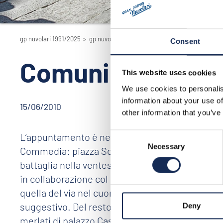
gp nuvolari 1991/2025
>
gp nuvolari 1991/2025 - la rievocazione
>
2010
Consent
Comunicato stam
This website uses cookies
We use cookies to personalis
information about your use of
15/06/2010
other information that you’ve
L’appuntamento è nella vasta spianata sassosa in
Consent
Necessary
Selection
Commedia: piazza Sordello. Partiranno da qui, da 
battaglia nella ventesima edizione del Gp Nuvol
in collaborazione col museo Tazio Nuvolari e l’
quella del via nel cuore della terra dei Gonzag
suggestivo. Del resto una visita di Mantova non 
Deny
merlati di palazzo Castiglioni, probabile residen