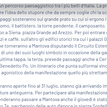
 percorso paesaggistico tra i più belli d’Italia. La pr
e l’idea dello stupore che da sempre coglie chi la s
uipaggi sosteranno sul grande prato su cui si ergono 
 duomo, il battistero, la torre pendente, il camposant
o a Siena, piazza Grande ad Arezzo. Per poi entrare ne
e caffè, sull’altro gli edifici storici tra cui i palazz
iche torneranno a Mantova disputando il Circuito Estens
e di uno dei suoi luoghi simbolo in occasione della ga
a. L’ultima tappa, la terza, prevede passaggi anche a 
nedetto Po. Un itinerario che punta sull’ormai vince
 agonistico della manifestazione quello più stretta
eranno aperte fino al 31 luglio, stanno già arrivando
ture anteguerra. Per partecipare alla manifestazione 
tenderanno passare a Mantova anche il giovedì è st
zo Te, parcheggio delle auto d’epoca in piazza Sorde