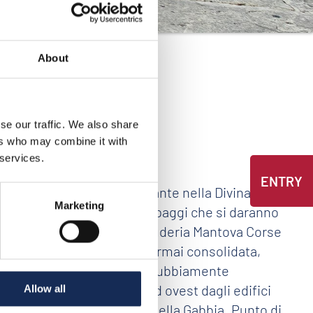
About
se our traffic. We also share
ers who may combine it with
 services.
ENTRY
tivo di Goito, citato da Dante nella Divina
Marketing
a di Mantova, i trecento equipaggi che si daranno
to anche quest’anno dalla Scuderia Mantova Corse
19 settembre. Una formula ormai consolidata,
di godere di un panorama indubbiamente
lazzo ducale, delimitata ad ovest dagli edifici
Allow all
erti, Acerbi e della Torre della Gabbia. Punto di