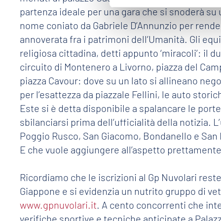
partenza ideale per una gara che si snoderà su un
nome coniato da Gabriele D’Annunzio per render
annoverata fra i patrimoni dell’Umanità. Gli eq
religiosa cittadina, detti appunto ‘miracoli’: il
circuito di Montenero a Livorno, piazza del Camp
piazza Cavour: dove su un lato si allineano negozi 
per l’esattezza da piazzale Fellini, le auto stor
Este si è detta disponibile a spalancare le port
sbilanciarsi prima dell’ufficialità della notizi
Poggio Rusco, San Giacomo, Bondanello e San Be
E che vuole aggiungere all’aspetto prettamente
Ricordiamo che le iscrizioni al Gp Nuvolari rest
Giappone e si evidenzia un nutrito gruppo di vet
www.gpnuvolari.it
. A cento concorrenti che in
verifiche sportive e tecniche anticipate a Palaz