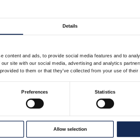
>
comunicati stampa
>
comunicato stampa n. 4
Details
pa n. 4
e content and ads, to provide social media features and to analy
 our site with our social media, advertising and analytics partn
 provided to them or that they’ve collected from your use of their
titolata al trovatore mantovano Sordello, in realtà na
Preferences
Statistics
quello che fu per secoli il fulcro della vita politic
ari, l’evento internazionale di regolarità organizza
Automobile Club di Mantova. In programma dal 17 al 
a, che permetterà agli appassionati di auto d’epoca 
potrebbe che iniziare dalla piazza del duomo e del pa
Allow selection
za dei Bonacolsi. E poi sede dei palazzi Vescovile, Ub