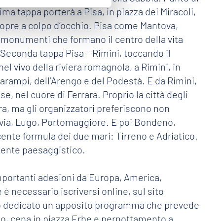
ima tappa porterà a Pisa, in piazza dei Miracoli,
copre a colpo d’occhio. Pisa come Mantova,
i monumenti che formano il centro della vita
o. Seconda tappa Pisa – Rimini, toccando il
l vivo della riviera romagnola, a Rimini, in
i Garampi, dell’Arengo e del Podestà. E da Rimini,
e, nel cuore di Ferrara. Proprio la città degli
ra, ma gli organizzatori preferiscono non
Cervia, Lugo, Portomaggiore. E poi Bondeno,
nte formula dei due mari: Tirreno e Adriatico.
mente paesaggistico.
 importanti adesioni da Europa, America,
è necessario iscriversi online, sul sito
ato dedicato un apposito programma che prevede
llo, cena in piazza Erbe e pernottamento a