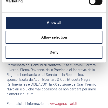
Marketing
Alvis, della Amilcar, della Mercedes, della Fiat e della Lancia.
Nato nel 1954 per commemorare la morte del grande Tazio
Nuvolari, avvenuta a Mantova l'11 luglio dell’anno precedente, il
Gran Premio nel 1991 si è trasformato in rievocazione e nel
Allow all
suo albo d'oro vanta nomi illustri, tra i quali spiccano quelli di
Ascari, Moss, Jenkinson, Castellotti, Gendebien e Washer.
Allow selection
L'edizione del ventennale prevede un percorso fra i più belli
del Nord Italia, con partenza e arrivo a Mantova, tappe
intermedie a Pisa e a Rimini e passaggi per Parma, Siena,
Deny
Arezzo, Ravenna e Ferrara.
Patrocinata dai Comuni di Mantova, Pisa e Rimini, Ferrara,
Livorno, Siena, Ravenna, dalla Provincia di Mantova, dalla
Regione Lombardia e dal Senato della Repubblica,
sponsorizzata da Audi, Eberhard & Co., Etiqueta Negra,
Raffineria Ies e SIGLACOM, la XX edizione del Gran Premio
Nuvolari è più che mai occasione da non perdere per unire
glamour e cultura.
Per qualsiasi informazione:
www.gpnuvolari.it