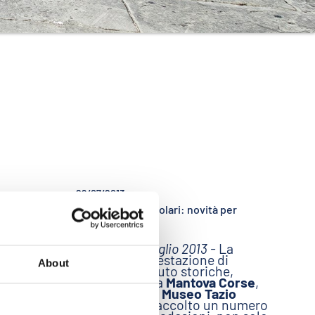
29/07/2013
enza
Gran Premio Nuvolari: novità per
11, a
l’edizione 2013
Mantova, 29 luglio 2013 -
La
celebre manifestazione di
a
About
regolarità di auto storiche,
zione
organizzata da
Mantova Corse
,
elebre
Aci Mantova
e
Museo Tazio
ità di
Nuvolari
, ha raccolto un numero
tamento