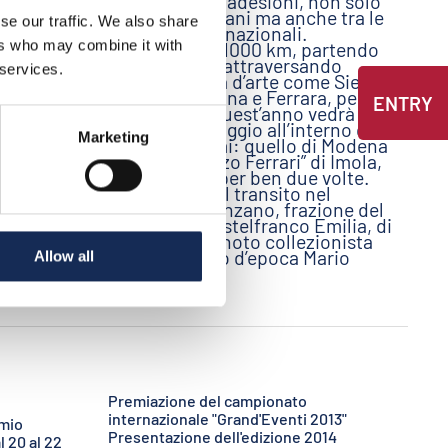
importante di adesioni, non solo
liani e
tra i piloti italiani ma anche tra le
ne ogni
se our traffic. We also share
scuderie internazionali.
e pilota
Il percorso di 1000 km, partendo
ers who may combine it with
tori,
da Mantova e attraversando
ova e
 services.
rinomate città d’arte come Siena,
anno
Arezzo, Ravenna e Ferrara, per
ENTRY
l’edizione di quest’anno vedrà
tre 250,
anche il passaggio all’interno di
percorso.
Marketing
due autodromi: quello di Modena
e il “Dino e Enzo Ferrari” di Imola,
quest’ultimo per ben due volte.
Tra le novità, il transito nel
Castello di Panzano, frazione del
comune di Castelfranco Emilia, di
proprietà del noto collezionista
di auto e moto d’epoca Mario
Allow all
Righini.
Premiazione del campionato
internazionale "Grand'Eventi 2013"
emio
Presentazione dell'edizione 2014
 20 al 22