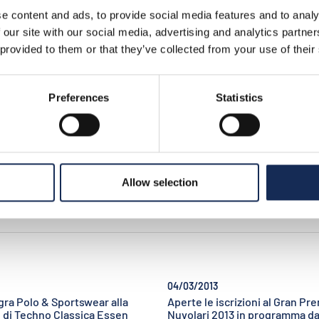
69, hanno percorso
molto atteso dai piloti ita
della città per poi
internazionali, che si tie
e content and ads, to provide social media features and to analy
verso le prime tappe del
anno in ricordo del grand
tanti i presenti che non
 our site with our social media, advertising and analytics partn
mantovano. Gli organizza
uto perdere uno dei
Mantova Corse, ACI Mant
 provided to them or that they’ve collected from your use of their
iù emozionanti del
Museo Tazio Nuvolari, h
io, la partenza
presentato la lista dei
del 60° anniversario
partecipanti, che sono ol
e del grande “Nivola”.
e illustrato le novità del 
Preferences
Statistics
Allow selection
04/03/2013
ra Polo & Sportswear alla
Aperte le iscrizioni al Gran Pr
 di Techno Classica Essen
Nuvolari 2013 in programma dal