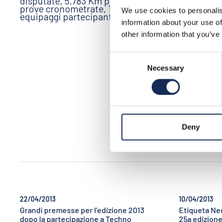
disputate, 5.783 Km percorsi, 440
1919 al 19
prove cronometrate, 1.074
alcune vie 
We use cookies to personalis
equipaggi partecipanti.
dirigersi 
percorso; 
information about your use of
hanno vol
other information that you’ve
momenti p
Gran Prem
nell’anno 
Consent
dalla mort
Necessary
Selection
Deny
22/04/2013
10/04/2013
Grandi premesse per l’edizione 2013
Etiqueta Neg
dopo la partecipazione a Techno
25a edizione