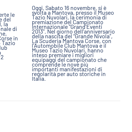
Oggi, Sabato 16 novembre, si è
svolta a Mantova, presso il Museo
rte le
Tazio Nuvolari, la cerimonia di
e del
premiazione del Campionato
 la
Internazionale "Grand'Eventi
nale di
2013". Nel giorno dell'anniversario
he,
della nascita del “Grande Nivola”,
orse in
La Scuderia Mantova Corse, con
 Tazio
l'Automobile Club Mantova e il
lub
Museo Tazio Nuvolari, hanno
a
inteso premiare i migliori
22
equipaggi del campionato che
comprende le nove più
importanti manifestazioni di
regolarità per auto storiche in
Italia.