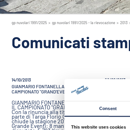
gp nuvolari 1991/2025
>
gp nuvolari 1991/2025 - la rievocazione
>
2013
Comunicati stam
14/10/2013
20/09/2013
GIANMARIO FONTANELLA VINCE IL
Gran Premio 
CAMPIONATO "GRAND'EVENTI"
edizione
GIANMARIO FONTANELLA VINCE
La central
IL CAMPIONATO "GRAND'EVENTI"
di Mantova
Consent
Con la rinuncia alla titolarità da
mattina sf
parte di Targa Florio Classic, si
storiche 
chiude la stagione 2013 dei
edizione 
Grande Eventi: 8 manifestazioni
Nuvolari. 
This website uses cookies