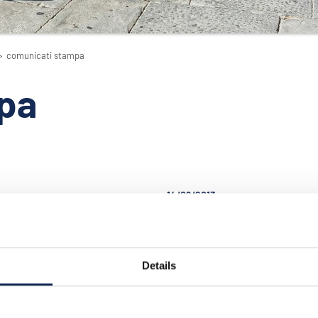
>
comunicati stampa
pa
14/09/2013
Nuvolari: al via la 27^
Gran Premio Nuvolari: confer
stampa 14 settembre 2013, ore 
Mantova
issima piazza Sordello
 ha visto questa
Il Museo Tazio Nuvolari h
Details
ilare le 250 auto
ospitato oggi la presenta
che animeranno la 27^
della 27° edizione della c
del Gran Premio
manifestazione di regolar
Le vetture, dagli anni
auto storiche, un appun