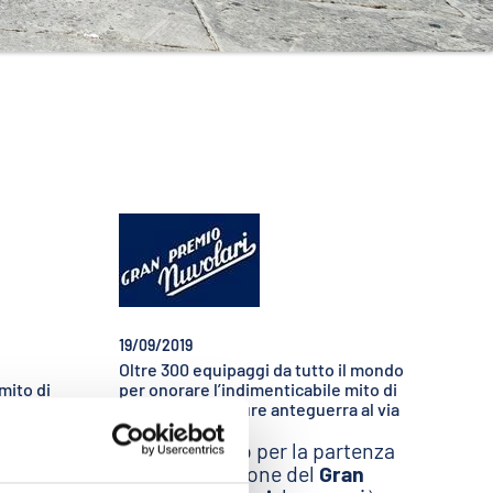
19/09/2019
Oltre 300 equipaggi da tutto il mondo
mito di
per onorare l’indimenticabile mito di
utto il
Nivola 95 le vetture anteguerra al via
a al via
È tutto pronto per la partenza
del Gran
della 29ª edizione del
Gran
più