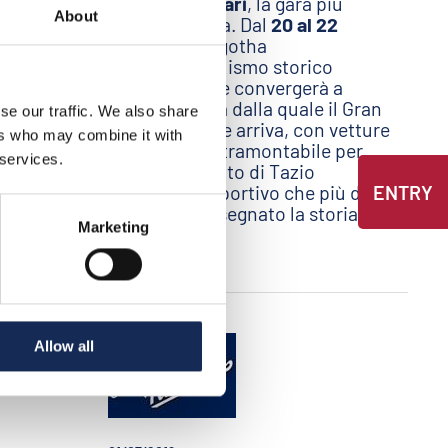
Premio Nuvolari
, la gara più
About
 22
tecnica d’Italia. Dal
20 al 22
settembre
il gotha
co
dell’automobilismo storico
a
internazionale convergerà a
 il Gran
Mantova, città dalla quale il Gran
se our traffic. We also share
n vetture
Premio parte e arriva, con vetture
ers who may combine it with
e per
dal fascino intramontabile per
 services.
celebrare il mito di Tazio
più di
Nuvolari: lo sportivo che più di
ENTRY
toria del
ogni altro ha segnato la storia del
Marketing
XX secolo.
Allow all