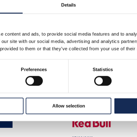
Details
tecnica d’Italia. Dal 20 al
settembre il gotha
dell’automobilismo stori
internazionale converge 
Mantova, città dalla quale
e content and ads, to provide social media features and to analy
Premio parte e arriva, co
 our site with our social media, advertising and analytics partn
dal fascino intramontabil
 provided to them or that they’ve collected from your use of their
celebrare il mito di Tazio
Nuvolari: lo sportivo che 
ogni altro ha segnato la s
Preferences
Statistics
XX secolo.
Allow selection