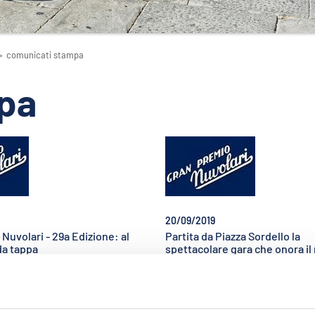
>
comunicati stampa
pa
20/09/2019
Nuvolari - 29a Edizione: al
Partita da Piazza Sordello la
da tappa
spettacolare gara che onora il 
Nivola Oltre 300 equipaggi da t
vivo la gara dedicata al
mondo, 95 le vetture anteguerr
 volante: 427 km
È partita la 29ª edizione 
 le bellezze del centro
Premio Nuvolari, la gara 