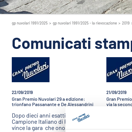
gp nuvolari 1991/2025
>
gp nuvolari 1991/2025 - la rievocazione
>
2019
Comunicati stam
22/09/2019
21/09/2019
Gran Premio Nuvolari 29 a edizione:
Gran Premio 
trionfano Passanante e De Alessandrini
via la secon
Dopo dieci anni esatti il
Entra nel 
Campione Italiano di Regolarità
mantovano
vince la gara che onora il mito di
attraverso