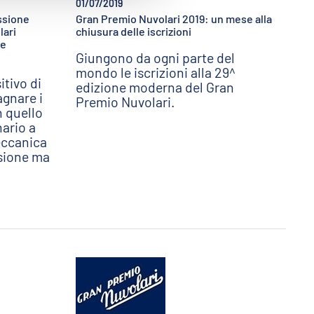
01/07/2019
assione
Gran Premio Nuvolari 2019: un mese alla
lari
chiusura delle iscrizioni
ne
Giungono da ogni parte del
mondo le iscrizioni alla 29^
itivo di
edizione moderna del Gran
gnare i
Premio Nuvolari.
n quello
nario a
eccanica
ssione ma