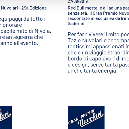
27/08/2019
Nuvolari - 29a Edizione
Red Bull mette le ali ad una p
senza età: il Gran Premio Nuvo
equipaggi da tutto il
raccontato in esclusiva da Ire
Saderini.
 onorare
icabile mito di Nivola.
Per far rivivere il mito pos
ure anteguerra che
Tazio Nuvolari e accompa
anno all’evento.
tantissimi appassionati i
che è un viaggio straordi
bordo di capolavori di m
e design, serve tanta pa
anche tanta energia.